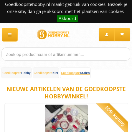
Goedkoopstehobby.nl maakt gebruik van cookies. Bezoek je
onze site, dan ga je akkoord met het plaatsen van cookies.
Akkoord
Hobby
Klei
Kralen
Goedkoopste
Goedkoopste
Goedkoopste
NIEUWE ARTIKELEN VAN DE GOEDKOOPSTE
HOBBYWINKEL!
60% korting