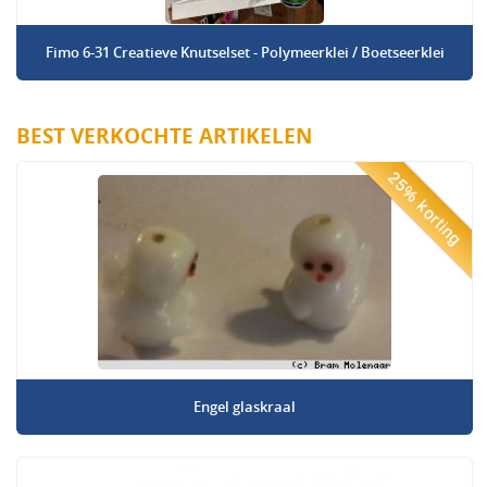
Fimo 6-31 Creatieve Knutselset - Polymeerklei / Boetseerklei
BEST VERKOCHTE ARTIKELEN
25% korting
Engel glaskraal