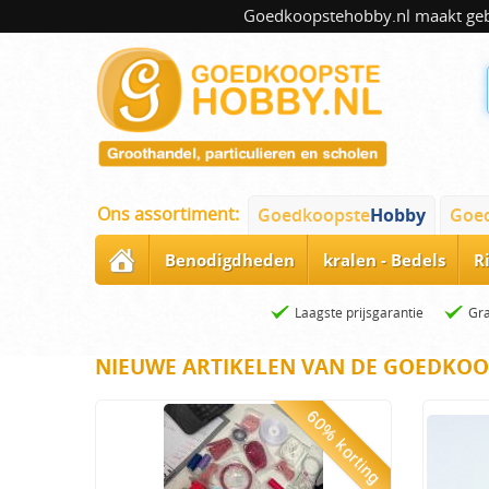
Goedkoopstehobby.nl maakt gebru
Ons assortiment:
Goedkoopste
Hobby
Goe
Benodigdheden
kralen - Bedels
R
Laagste prijsgarantie
Gra
NIEUWE ARTIKELEN VAN DE GOEDKOO
60% korting