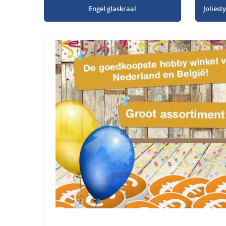
Engel glaskraal
Jolies