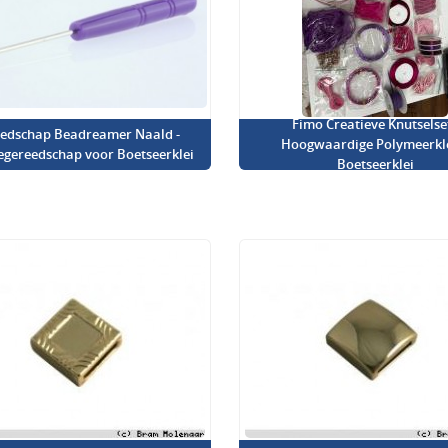
Fimo Creatieve Knutselset
edschap Beadreamer Naald -
Hoogwaardige Polymeerkl
iegereedschap voor Boetseerklei
Boetseerklei