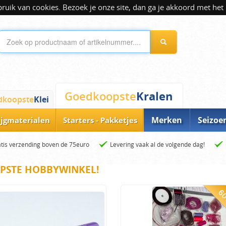
ik van cookies. Bezoek je onze site, dan ga je akkoord met het 
Kralen
Goedkoopste
dkoopste
Klei
Merken
Seizoe
ijgmaterialen
Starters - Pakketjes
tis verzending boven de 75euro
Levering vaak al de volgende dag!
PSTE HOBBYWINKEL!
60