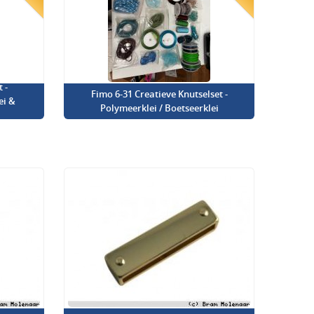
 -
Fimo 6-31 Creatieve Knutselset -
ei &
Polymeerklei / Boetseerklei