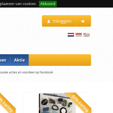
plaatsen van cookies.
Akkoord
Inloggen
nen
Aktie
Leuke acties en voordeel op Facebook
% korting
60% korting