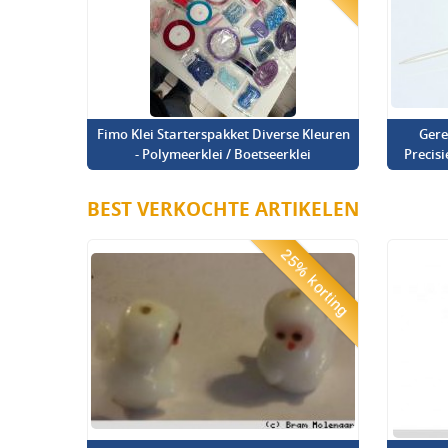
Fimo Klei Starterspakket Diverse Kleuren
Gere
- Polymeerklei / Boetseerklei
Precis
BEST VERKOCHTE ARTIKELEN
25% korting