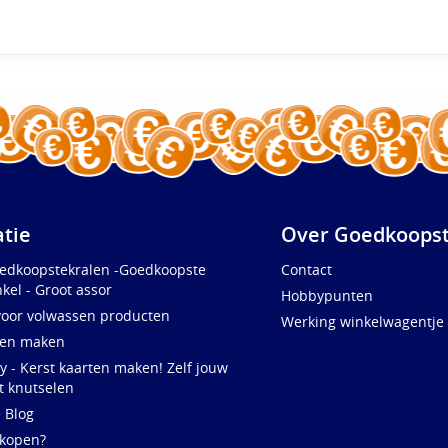
atie
Over Goedkoopst
oedkoopstekralen -Goedkoopste
Contact
kel - Groot assor
Hobbypunten
voor volwassen producten
Werking winkelwagentje
ten maken
y - Kerst kaarten maken! Zelf jouw
t knutselen
e Blog
 kopen?