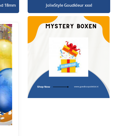
glad 18mm
JolieStyle Goudkleur xxxl