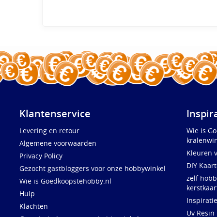
Klantenservice
Inspir
Levering en retour
Wie is G
kralenwin
Algemene voorwaarden
Kleuren 
Privacy Policy
DIY Kaar
Gezocht gastbloggers voor onze hobbywinkel
zelf hobb
Wie is Goedkoopstehobby.nl
kerstkaar
Hulp
Inspirati
Klachten
Uv Resin