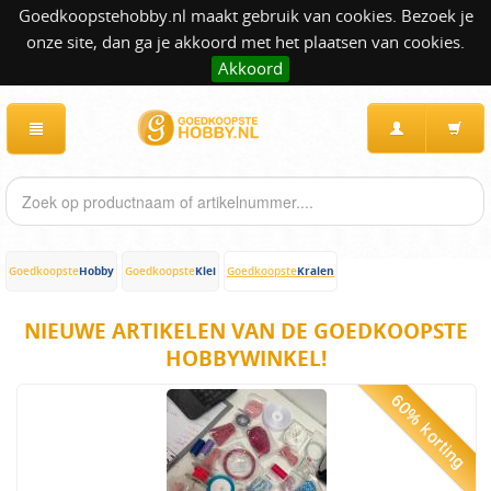
Goedkoopstehobby.nl maakt gebruik van cookies. Bezoek je
onze site, dan ga je akkoord met het plaatsen van cookies.
Akkoord
Hobby
Klei
Kralen
Goedkoopste
Goedkoopste
Goedkoopste
NIEUWE ARTIKELEN VAN DE GOEDKOOPSTE
HOBBYWINKEL!
60% korting