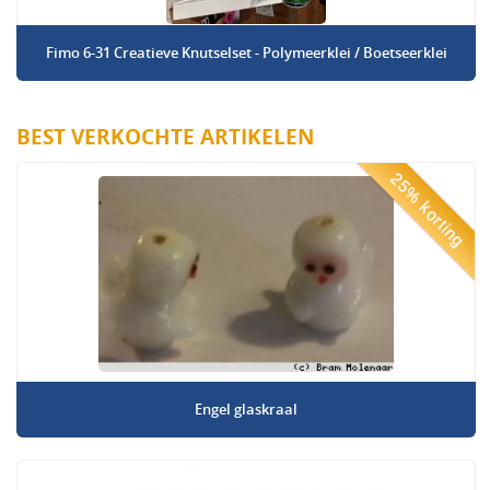
Fimo 6-31 Creatieve Knutselset - Polymeerklei / Boetseerklei
BEST VERKOCHTE ARTIKELEN
25% korting
Engel glaskraal