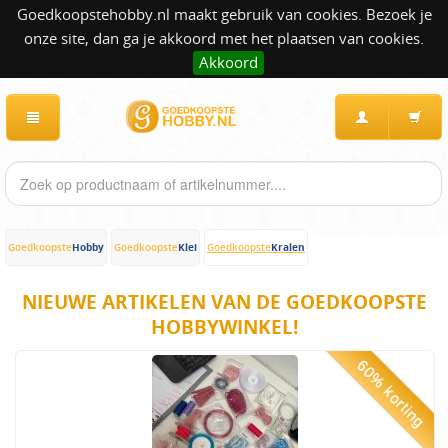
Goedkoopstehobby.nl maakt gebruik van cookies. Bezoek je
onze site, dan ga je akkoord met het plaatsen van cookies.
Akkoord
Hobby
Klei
Kralen
Goedkoopste
Goedkoopste
Goedkoopste
NIEUWE ARTIKELEN VAN DE GOEDKOOPSTE
HOBBYWINKEL!
60% korting