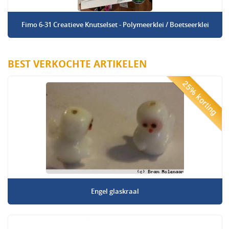
Fimo 6-31 Creatieve Knutselset - Polymeerklei / Boetseerklei
BEST VERKOCHTE ARTIKELEN
25% korting
Engel glaskraal