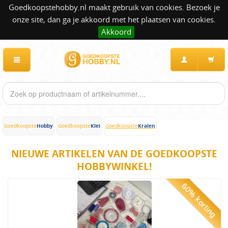
Goedkoopstehobby.nl maakt gebruik van cookies. Bezoek je
onze site, dan ga je akkoord met het plaatsen van cookies.
Akkoord
Hobby
Klei
Kralen
Goedkoopste
Goedkoopste
Goedkoopste
NIEUWE ARTIKELEN VAN DE GOEDKOOPSTE
HOBBYWINKEL!
60% korting