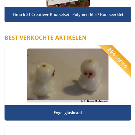
Fimo 6-31 Creatieve Knutselset - Polymeerklei / Boetseerklei
BEST VERKOCHTE ARTIKELEN
25% korting
Engel glaskraal