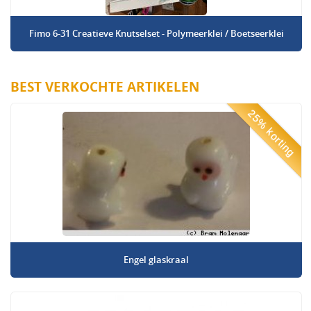
Fimo 6-31 Creatieve Knutselset - Polymeerklei / Boetseerklei
BEST VERKOCHTE ARTIKELEN
25% korting
Engel glaskraal