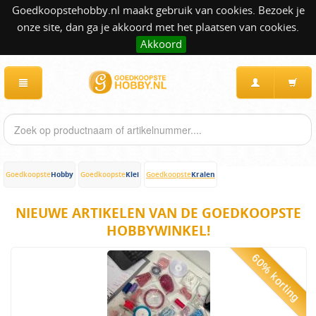
Goedkoopstehobby.nl maakt gebruik van cookies. Bezoek je
onze site, dan ga je akkoord met het plaatsen van cookies.
Akkoord
Hobby
Klei
Kralen
Goedkoopste
Goedkoopste
Goedkoopste
NIEUWE ARTIKELEN VAN DE GOEDKOOPSTE
HOBBYWINKEL!
60% korting