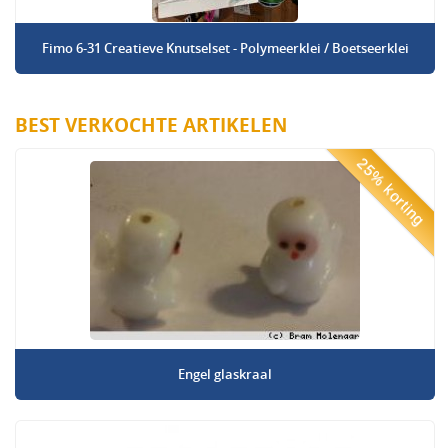
Fimo 6-31 Creatieve Knutselset - Polymeerklei / Boetseerklei
BEST VERKOCHTE ARTIKELEN
25% korting
Engel glaskraal