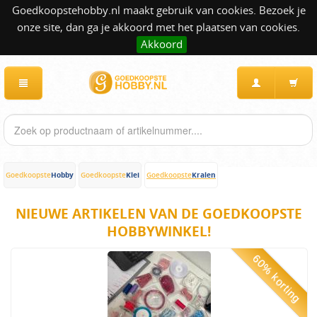
Goedkoopstehobby.nl maakt gebruik van cookies. Bezoek je
onze site, dan ga je akkoord met het plaatsen van cookies.
Akkoord
Hobby
Klei
Kralen
Goedkoopste
Goedkoopste
Goedkoopste
NIEUWE ARTIKELEN VAN DE GOEDKOOPSTE
HOBBYWINKEL!
60% korting