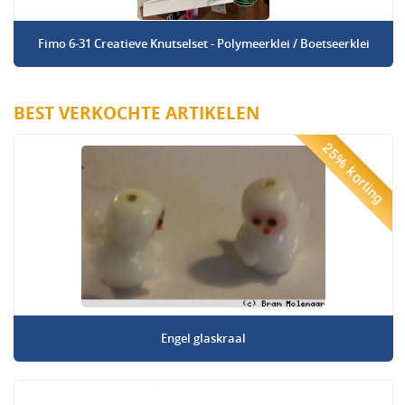
Fimo 6-31 Creatieve Knutselset - Polymeerklei / Boetseerklei
BEST VERKOCHTE ARTIKELEN
25% korting
Engel glaskraal