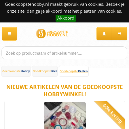
Goedkoopstehobby.nl maakt gebruik van cookies. Bezoek je
onze site, dan ga je akkoord met het plaatsen van cookies.
Akkoord
Hobby
Klei
Kralen
Goedkoopste
Goedkoopste
Goedkoopste
NIEUWE ARTIKELEN VAN DE GOEDKOOPSTE
HOBBYWINKEL!
60% korting