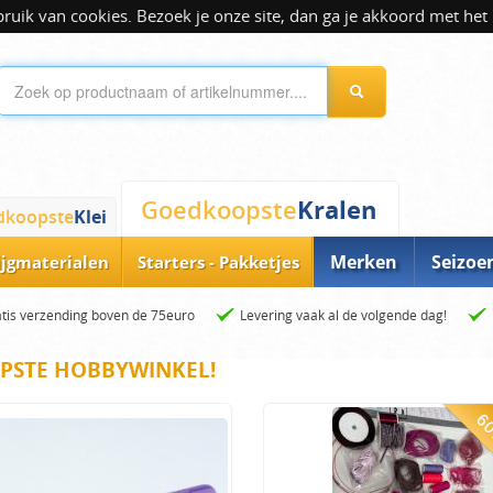
ik van cookies. Bezoek je onze site, dan ga je akkoord met het 
Kralen
Goedkoopste
dkoopste
Klei
Merken
Seizoe
ijgmaterialen
Starters - Pakketjes
tis verzending boven de 75euro
Levering vaak al de volgende dag!
PSTE HOBBYWINKEL!
60