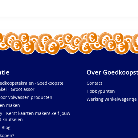
atie
Over Goedkoopst
oedkoopstekralen -Goedkoopste
Contact
kel - Groot assor
Hobbypunten
voor volwassen producten
Werking winkelwagentje
ten maken
y - Kerst kaarten maken! Zelf jouw
t knutselen
e Blog
 kopen?