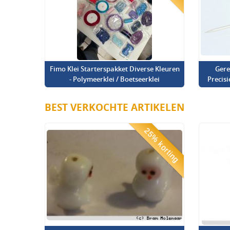
Fimo Klei Starterspakket Diverse Kleuren
Gere
- Polymeerklei / Boetseerklei
Precis
BEST VERKOCHTE ARTIKELEN
25% korting