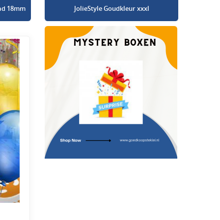
glad 18mm
JolieStyle Goudkleur xxxl