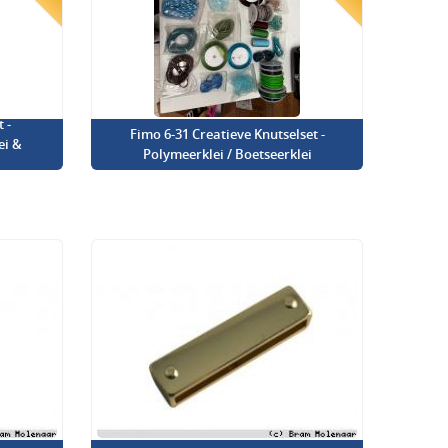
 -
Fimo 6-31 Creatieve Knutselset -
ei &
Polymeerklei / Boetseerklei