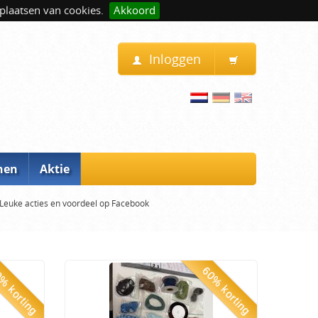
plaatsen van cookies.
Akkoord
Inloggen
nen
Aktie
Leuke acties en voordeel op Facebook
% korting
60% korting