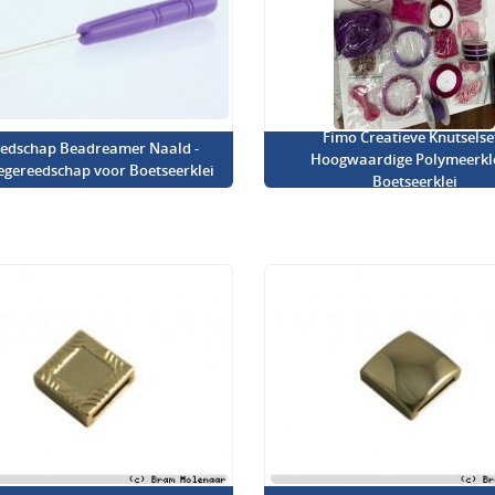
Fimo Creatieve Knutselset
edschap Beadreamer Naald -
Hoogwaardige Polymeerkl
iegereedschap voor Boetseerklei
Boetseerklei