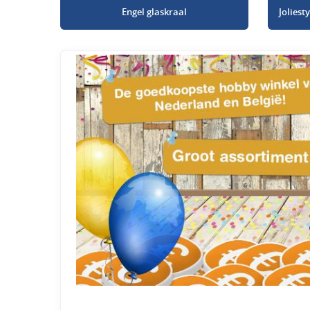
Engel glaskraal
Jolies