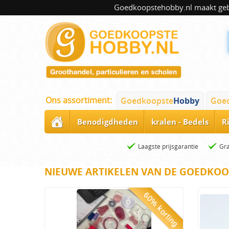
Goedkoopstehobby.nl maakt gebru
Ons assortiment:
Goedkoopste
Hobby
Goe
Benodigdheden
kralen - Bedels
R
Laagste prijsgarantie
Gra
NIEUWE ARTIKELEN VAN DE GOEDKOO
60% korting