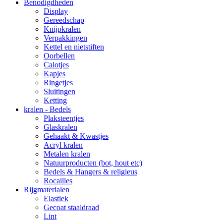
Benodigdheden
Display
Gereedschap
Knijpkralen
Verpakkingen
Kettel en nietstiften
Oorbellen
Calotjes
Kapjes
Ringetjes
Sluitingen
Ketting
kralen - Bedels
Plaksteentjes
Glaskralen
Gehaakt & Kwastjes
Acryl kralen
Metalen kralen
Natuurproducten (bot, hout etc)
Bedels & Hangers & religieus
Rocailles
Rijgmaterialen
Elastiek
Gecoat staaldraad
Lint