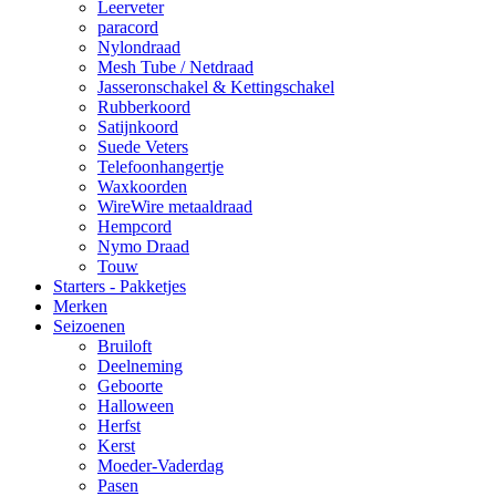
Leerveter
paracord
Nylondraad
Mesh Tube / Netdraad
Jasseronschakel & Kettingschakel
Rubberkoord
Satijnkoord
Suede Veters
Telefoonhangertje
Waxkoorden
WireWire metaaldraad
Hempcord
Nymo Draad
Touw
Starters - Pakketjes
Merken
Seizoenen
Bruiloft
Deelneming
Geboorte
Halloween
Herfst
Kerst
Moeder-Vaderdag
Pasen