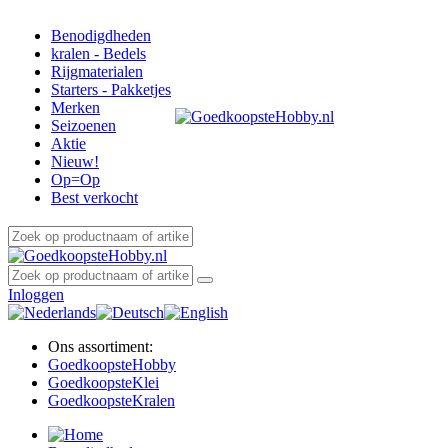
Benodigdheden
kralen - Bedels
Rijgmaterialen
Starters - Pakketjes
Merken
Seizoenen
Aktie
Nieuw!
Op=Op
Best verkocht
Inloggen
Ons assortiment:
Goedkoopste
Hobby
Goedkoopste
Klei
Goedkoopste
Kralen