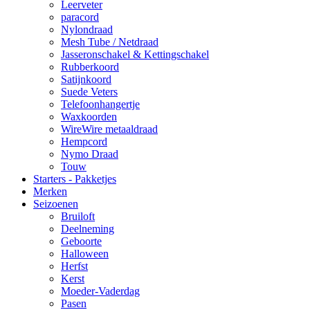
Leerveter
paracord
Nylondraad
Mesh Tube / Netdraad
Jasseronschakel & Kettingschakel
Rubberkoord
Satijnkoord
Suede Veters
Telefoonhangertje
Waxkoorden
WireWire metaaldraad
Hempcord
Nymo Draad
Touw
Starters - Pakketjes
Merken
Seizoenen
Bruiloft
Deelneming
Geboorte
Halloween
Herfst
Kerst
Moeder-Vaderdag
Pasen