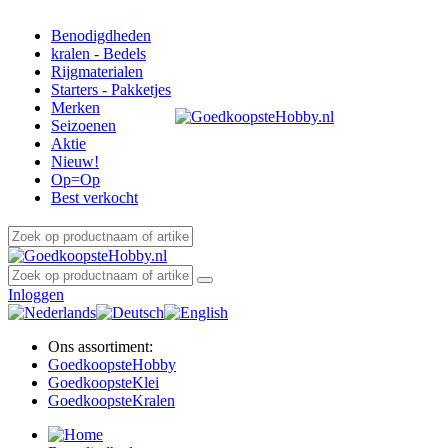
Benodigdheden
kralen - Bedels
Rijgmaterialen
Starters - Pakketjes
Merken
Seizoenen
Aktie
Nieuw!
Op=Op
Best verkocht
Inloggen
Ons assortiment:
Goedkoopste
Hobby
Goedkoopste
Klei
Goedkoopste
Kralen