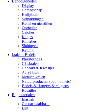
Benodigdheden
Display
Gereedschap
Knijpkralen
Verpakkingen
Kettel en nietstiften
Oorbellen
Calotjes
Kapjes
Ringetjes
Sluitingen
Ketting
kralen - Bedels
Plaksteentjes
Glaskralen
Gehaakt & Kwastjes
Acryl kralen
Metalen kralen
Natuurproducten (bot, hout etc)
Bedels & Hangers & religieus
Rocailles
Rijgmaterialen
Elastiek
Gecoat staaldraad
Lint