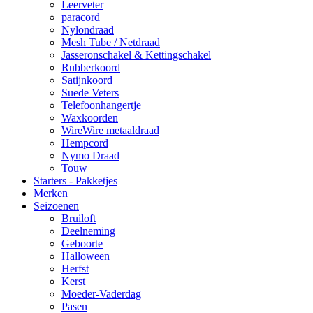
Leerveter
paracord
Nylondraad
Mesh Tube / Netdraad
Jasseronschakel & Kettingschakel
Rubberkoord
Satijnkoord
Suede Veters
Telefoonhangertje
Waxkoorden
WireWire metaaldraad
Hempcord
Nymo Draad
Touw
Starters - Pakketjes
Merken
Seizoenen
Bruiloft
Deelneming
Geboorte
Halloween
Herfst
Kerst
Moeder-Vaderdag
Pasen