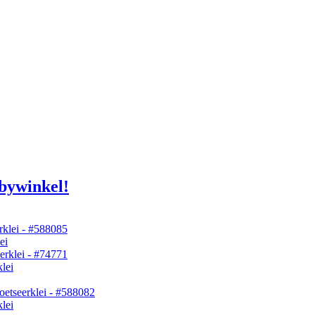
bywinkel!
ei
lei
lei