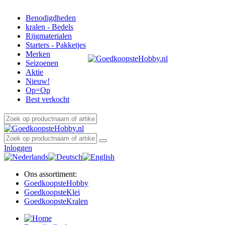
Benodigdheden
kralen - Bedels
Rijgmaterialen
Starters - Pakketjes
Merken
Seizoenen
Aktie
Nieuw!
Op=Op
Best verkocht
Inloggen
Ons assortiment:
Goedkoopste
Hobby
Goedkoopste
Klei
Goedkoopste
Kralen