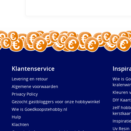
Klantenservice
Inspir
Levering en retour
Wie is G
kralenwin
Algemene voorwaarden
Kleuren 
Privacy Policy
DIY Kaar
Gezocht gastbloggers voor onze hobbywinkel
zelf hobb
Wie is Goedkoopstehobby.nl
kerstkaar
Hulp
Inspirati
Klachten
Uv Resin