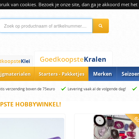
ik van cookies. Bezoek je onze site, dan ga je akkoord met het 
Kralen
Goedkoopste
dkoopste
Klei
Merken
Seizoe
ijgmaterialen
Starters - Pakketjes
tis verzending boven de 75euro
Levering vaak al de volgende dag!
PSTE HOBBYWINKEL!
60