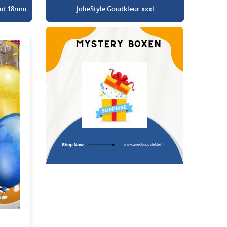
glad 18mm
JolieStyle Goudkleur xxxl