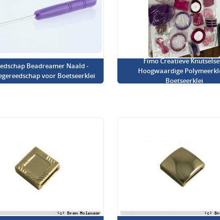
Fimo Creatieve Knutselset
edschap Beadreamer Naald -
Hoogwaardige Polymeerkl
iegereedschap voor Boetseerklei
Boetseerklei