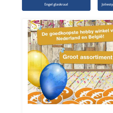
Engel glaskraal
Jolies