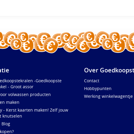
atie
Over Goedkoopst
oedkoopstekralen -Goedkoopste
Contact
kel - Groot assor
Hobbypunten
voor volwassen producten
Werking winkelwagentje
ten maken
y - Kerst kaarten maken! Zelf jouw
t knutselen
e Blog
 kopen?