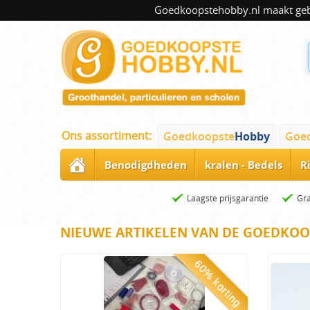
Goedkoopstehobby.nl maakt gebru
Ons assortiment:
Goedkoopste
Hobby
Goe
Benodigdheden
kralen - Bedels
R
Laagste prijsgarantie
Gra
NIEUWE ARTIKELEN VAN DE GOEDKOO
60% korting