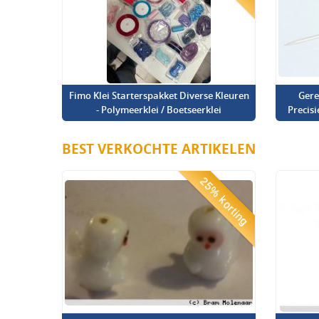
Fimo Klei Starterspakket Diverse Kleuren
Gere
- Polymeerklei / Boetseerklei
Precis
BEST VERKOCHTE ARTIKELEN
25% korting