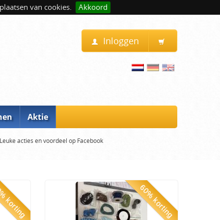
plaatsen van cookies.
Akkoord
Inloggen
nen
Aktie
Leuke acties en voordeel op Facebook
% korting
60% korting