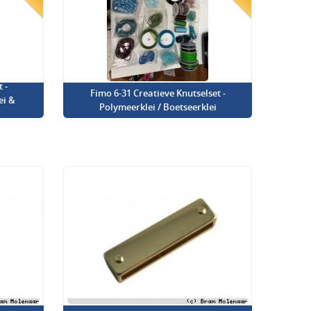
 -
Fimo 6-31 Creatieve Knutselset -
ei &
Polymeerklei / Boetseerklei