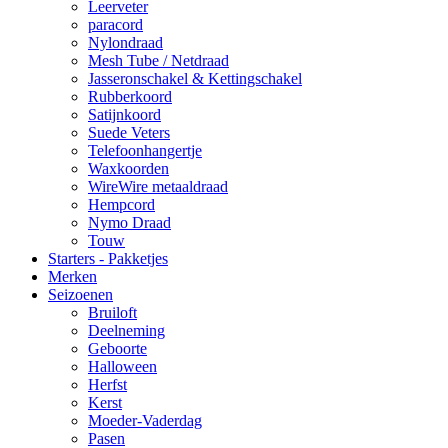
Leerveter
paracord
Nylondraad
Mesh Tube / Netdraad
Jasseronschakel & Kettingschakel
Rubberkoord
Satijnkoord
Suede Veters
Telefoonhangertje
Waxkoorden
WireWire metaaldraad
Hempcord
Nymo Draad
Touw
Starters - Pakketjes
Merken
Seizoenen
Bruiloft
Deelneming
Geboorte
Halloween
Herfst
Kerst
Moeder-Vaderdag
Pasen