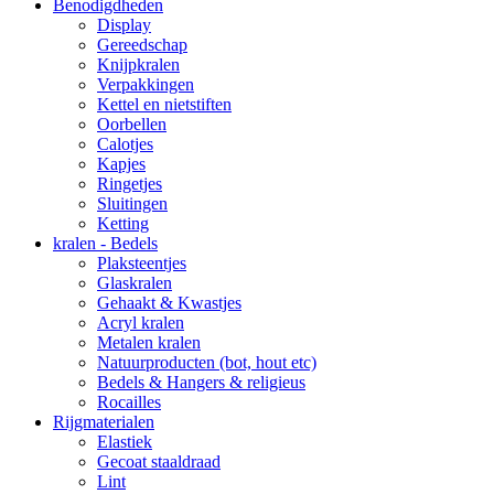
Benodigdheden
Display
Gereedschap
Knijpkralen
Verpakkingen
Kettel en nietstiften
Oorbellen
Calotjes
Kapjes
Ringetjes
Sluitingen
Ketting
kralen - Bedels
Plaksteentjes
Glaskralen
Gehaakt & Kwastjes
Acryl kralen
Metalen kralen
Natuurproducten (bot, hout etc)
Bedels & Hangers & religieus
Rocailles
Rijgmaterialen
Elastiek
Gecoat staaldraad
Lint