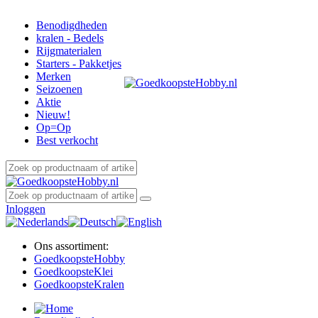
Benodigdheden
kralen - Bedels
Rijgmaterialen
Starters - Pakketjes
Merken
Seizoenen
Aktie
Nieuw!
Op=Op
Best verkocht
Inloggen
Ons assortiment:
Goedkoopste
Hobby
Goedkoopste
Klei
Goedkoopste
Kralen