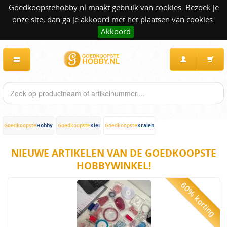
Goedkoopstehobby.nl maakt gebruik van cookies. Bezoek je
onze site, dan ga je akkoord met het plaatsen van cookies.
Akkoord
Hobby
Klei
Kralen
Goedkoopste
Goedkoopste
Goedkoopste
NIEUWE ARTIKELEN VAN DE GOEDKOOPSTE
HOBBYWINKEL!
60% korting