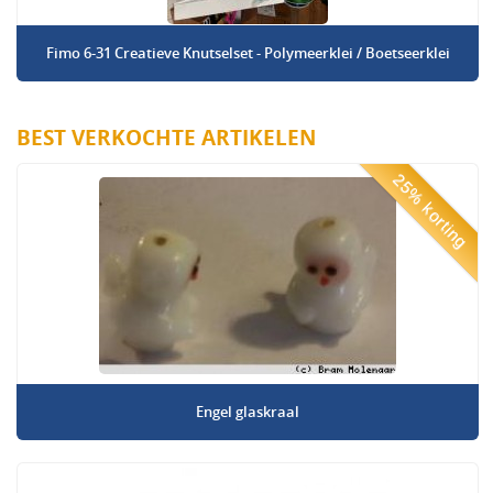
Fimo 6-31 Creatieve Knutselset - Polymeerklei / Boetseerklei
BEST VERKOCHTE ARTIKELEN
25% korting
Engel glaskraal