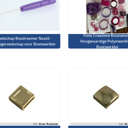
Fimo Creatieve Knutselset
edschap Beadreamer Naald -
Hoogwaardige Polymeerkl
iegereedschap voor Boetseerklei
Boetseerklei