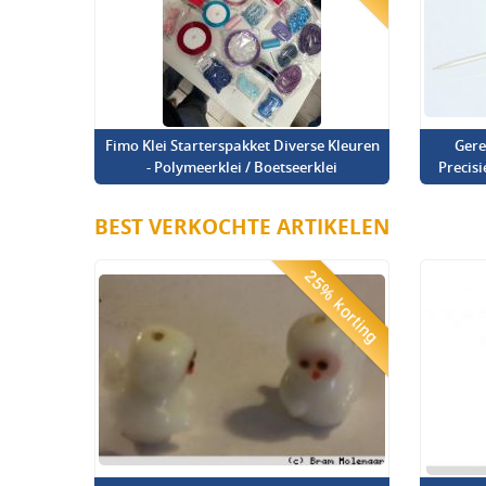
Fimo Klei Starterspakket Diverse Kleuren
Gere
- Polymeerklei / Boetseerklei
Precis
BEST VERKOCHTE ARTIKELEN
25% korting