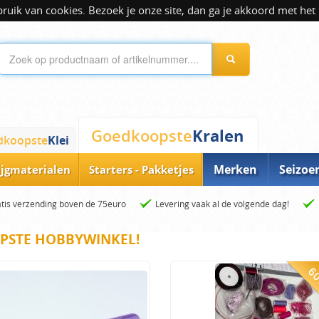
ik van cookies. Bezoek je onze site, dan ga je akkoord met het 
Kralen
Goedkoopste
dkoopste
Klei
Merken
Seizoe
ijgmaterialen
Starters - Pakketjes
tis verzending boven de 75euro
Levering vaak al de volgende dag!
PSTE HOBBYWINKEL!
60