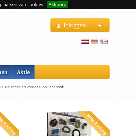
plaatsen van cookies.
Akkoord
Inloggen
nen
Aktie
Leuke acties en voordeel op Facebook
% korting
60% korting