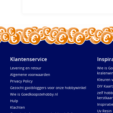
Klantenservice
Inspir
Levering en retour
Wie is G
kralenwin
Algemene voorwaarden
Kleuren 
Privacy Policy
DIY Kaar
Gezocht gastbloggers voor onze hobbywinkel
zelf hobb
Wie is Goedkoopstehobby.nl
kerstkaar
Hulp
Inspirati
Klachten
Uv Resin