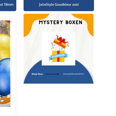
glad 18mm
JolieStyle Goudkleur xxxl