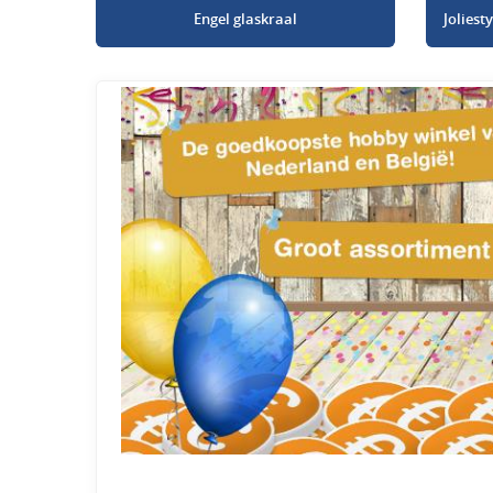
Engel glaskraal
Jolies