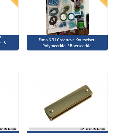
 -
Fimo 6-31 Creatieve Knutselset -
ei &
Polymeerklei / Boetseerklei