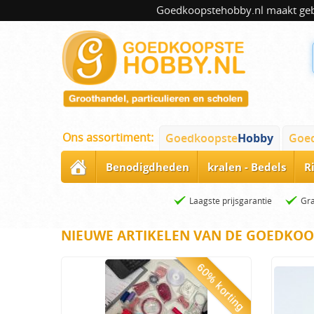
Goedkoopstehobby.nl maakt gebru
Ons assortiment:
Goedkoopste
Hobby
Goe
Benodigdheden
kralen - Bedels
R
Laagste prijsgarantie
Gra
NIEUWE ARTIKELEN VAN DE GOEDKOO
60% korting