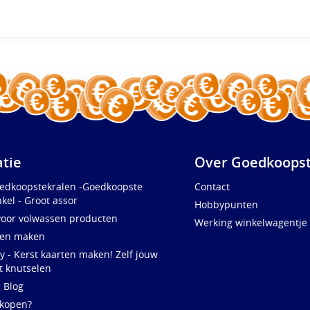
atie
Over Goedkoopst
oedkoopstekralen -Goedkoopste
Contact
kel - Groot assor
Hobbypunten
voor volwassen producten
Werking winkelwagentje
ten maken
y - Kerst kaarten maken! Zelf jouw
t knutselen
e Blog
 kopen?