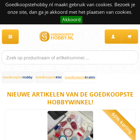
Goedkoopstehobby.nl maakt gebruik van cookies. Bezoek je
onze site, dan ga je akkoord met het plaatsen van cookies.
Akkoord
Hobby
Klei
Kralen
Goedkoopste
Goedkoopste
Goedkoopste
NIEUWE ARTIKELEN VAN DE GOEDKOOPSTE
HOBBYWINKEL!
60% korting