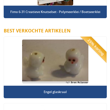
Fimo 6-31 Creatieve Knutselset - Polymeerklei / Boetseerklei
BEST VERKOCHTE ARTIKELEN
25% korting
Engel glaskraal