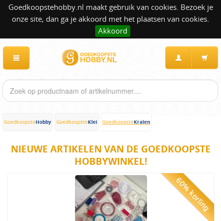
Goedkoopstehobby.nl maakt gebruik van cookies. Bezoek je
onze site, dan ga je akkoord met het plaatsen van cookies.
Akkoord
Hobby
Klei
Kralen
Goedkoopste
Goedkoopste
Goedkoopste
NIEUWE ARTIKELEN VAN DE GOEDKOOPSTE
HOBBYWINKEL!
60% korting