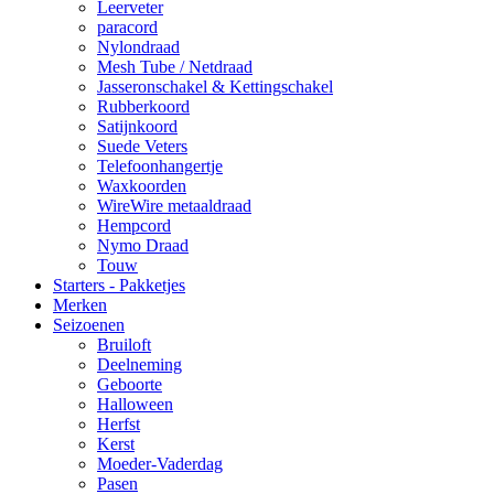
Leerveter
paracord
Nylondraad
Mesh Tube / Netdraad
Jasseronschakel & Kettingschakel
Rubberkoord
Satijnkoord
Suede Veters
Telefoonhangertje
Waxkoorden
WireWire metaaldraad
Hempcord
Nymo Draad
Touw
Starters - Pakketjes
Merken
Seizoenen
Bruiloft
Deelneming
Geboorte
Halloween
Herfst
Kerst
Moeder-Vaderdag
Pasen