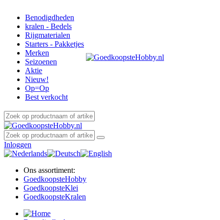
Benodigdheden
kralen - Bedels
Rijgmaterialen
Starters - Pakketjes
Merken
Seizoenen
Aktie
Nieuw!
Op=Op
Best verkocht
Inloggen
Ons assortiment:
Goedkoopste
Hobby
Goedkoopste
Klei
Goedkoopste
Kralen