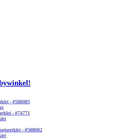
bywinkel!
ei
lei
lei