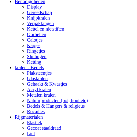
Benodigdheden
Display
Gereedschap
Knijpkralen
Verpakkingen
Kettel en nietstiften
Oorbellen
Calotjes
Kapjes
Ringetjes
Sluitingen
Ketting
kralen - Bedels
Plaksteentjes
Glaskralen
Gehaakt & Kwastjes
Acryl kralen
Metalen kralen
Natuurproducten (bot, hout etc)
Bedels & Hangers & religieus
Rocailles
Rijgmaterialen
Elastiek
Gecoat staaldraad
Lint