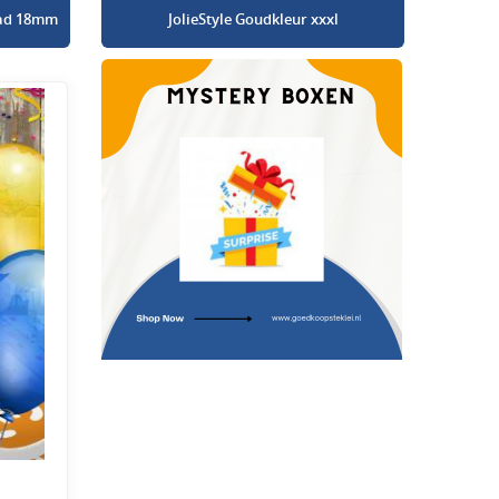
glad 18mm
JolieStyle Goudkleur xxxl