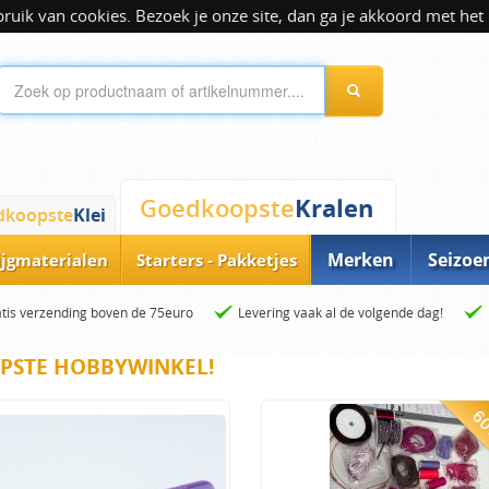
ik van cookies. Bezoek je onze site, dan ga je akkoord met het 
Kralen
Goedkoopste
dkoopste
Klei
Merken
Seizoe
ijgmaterialen
Starters - Pakketjes
tis verzending boven de 75euro
Levering vaak al de volgende dag!
PSTE HOBBYWINKEL!
60