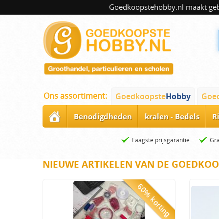
Goedkoopstehobby.nl maakt gebru
Ons assortiment:
Goedkoopste
Hobby
Goe
Benodigdheden
kralen - Bedels
R
Laagste prijsgarantie
Gra
NIEUWE ARTIKELEN VAN DE GOEDKOO
60% korting