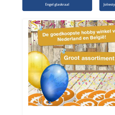
Engel glaskraal
Jolies