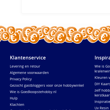
Klantenservice
Inspir
Levering en retour
Wie is G
kralenwin
Algemene voorwaarden
Kleuren 
Privacy Policy
DIY Kaar
Gezocht gastbloggers voor onze hobbywinkel
zelf hobb
Wie is Goedkoopstehobby.nl
kerstkaar
Hulp
Inspirati
Klachten
Uv Resin