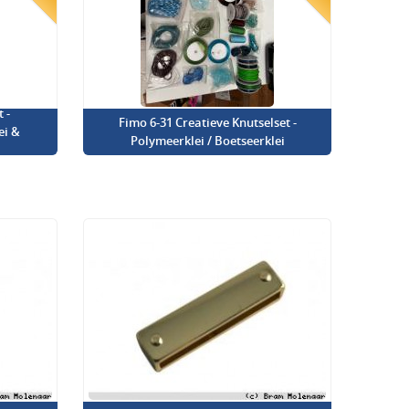
 -
Fimo 6-31 Creatieve Knutselset -
ei &
Polymeerklei / Boetseerklei