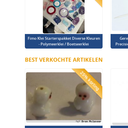
Fimo Klei Starterspakket Diverse Kleuren
Gere
- Polymeerklei / Boetseerklei
Precis
BEST VERKOCHTE ARTIKELEN
25% korting