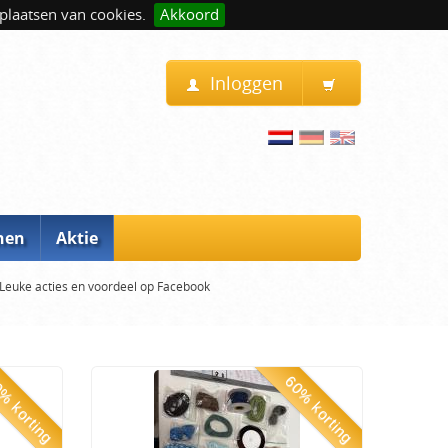
plaatsen van cookies.
Akkoord
Inloggen
nen
Aktie
Leuke acties en voordeel op Facebook
% korting
60% korting