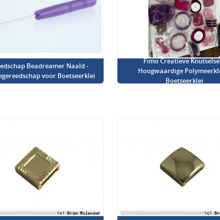
Fimo Creatieve Knutselset
edschap Beadreamer Naald -
Hoogwaardige Polymeerkl
iegereedschap voor Boetseerklei
Boetseerklei