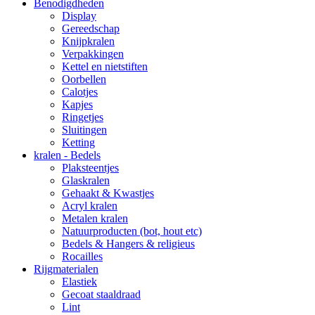
Benodigdheden
Display
Gereedschap
Knijpkralen
Verpakkingen
Kettel en nietstiften
Oorbellen
Calotjes
Kapjes
Ringetjes
Sluitingen
Ketting
kralen - Bedels
Plaksteentjes
Glaskralen
Gehaakt & Kwastjes
Acryl kralen
Metalen kralen
Natuurproducten (bot, hout etc)
Bedels & Hangers & religieus
Rocailles
Rijgmaterialen
Elastiek
Gecoat staaldraad
Lint