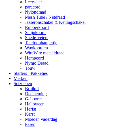
Leerveter
paracord
Nylondraad
Mesh Tube / Netdraad
Jasseronschakel & Kettingschakel
Rubberkoord
Satijnkoord
Suede Veters
Telefoonhangertje
Waxkoorden
WireWire metaaldraad
Hempcord
Nymo Draad
Touw
Starters - Pakketjes
Merken
Seizoenen
Bruiloft
Deelneming
Geboorte
Halloween
Herfst
Kerst
Moeder-Vaderdag
Pasen