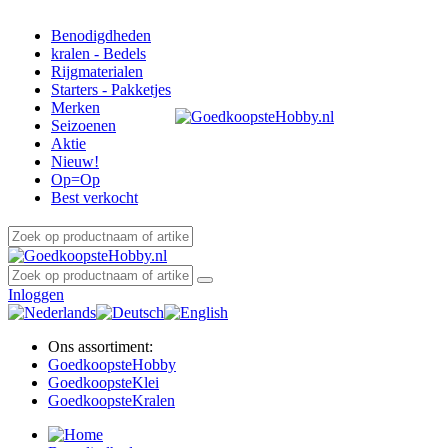
Benodigdheden
kralen - Bedels
Rijgmaterialen
Starters - Pakketjes
Merken
Seizoenen
Aktie
Nieuw!
Op=Op
Best verkocht
Inloggen
Ons assortiment:
Goedkoopste
Hobby
Goedkoopste
Klei
Goedkoopste
Kralen