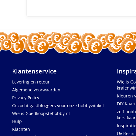
Klantenservice
Inspir
Levering en retour
Wie is G
kralenwin
Algemene voorwaarden
Kleuren 
Privacy Policy
DIY Kaar
Gezocht gastbloggers voor onze hobbywinkel
zelf hobb
Wie is Goedkoopstehobby.nl
kerstkaar
Hulp
Inspirati
Klachten
Uv Resin