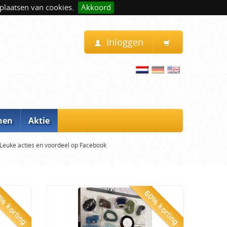
plaatsen van cookies.
Akkoord
Inloggen
nen
Aktie
Leuke acties en voordeel op Facebook
% korting
60% korting