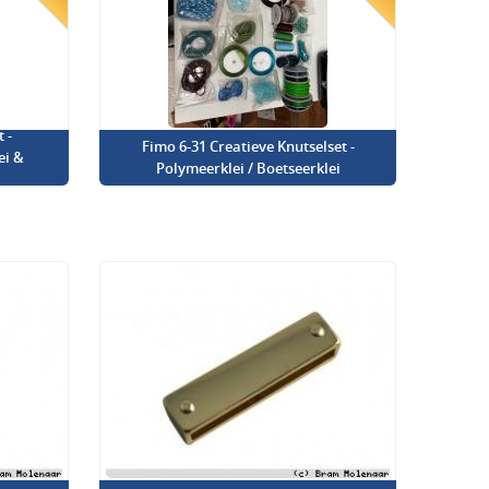
 -
Fimo 6-31 Creatieve Knutselset -
ei &
Polymeerklei / Boetseerklei