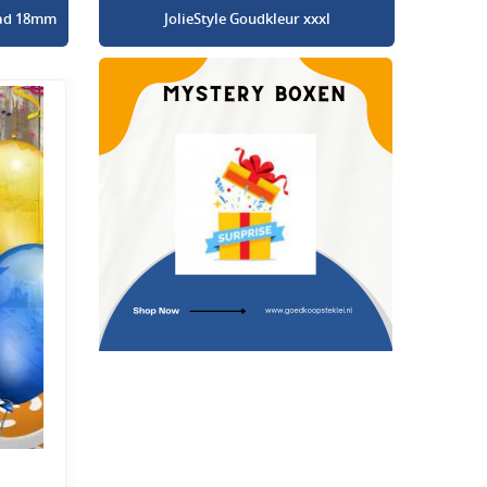
glad 18mm
JolieStyle Goudkleur xxxl