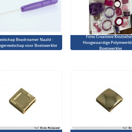
Fimo Creatieve Knutselset
edschap Beadreamer Naald -
Hoogwaardige Polymeerkl
iegereedschap voor Boetseerklei
Boetseerklei