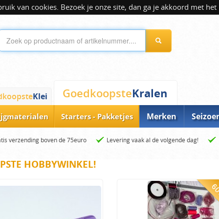
ik van cookies. Bezoek je onze site, dan ga je akkoord met het 
Kralen
Goedkoopste
dkoopste
Klei
Merken
Seizoe
ijgmaterialen
Starters - Pakketjes
tis verzending boven de 75euro
Levering vaak al de volgende dag!
PSTE HOBBYWINKEL!
60