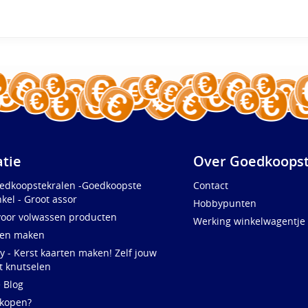
atie
Over Goedkoopst
oedkoopstekralen -Goedkoopste
Contact
kel - Groot assor
Hobbypunten
voor volwassen producten
Werking winkelwagentje
ten maken
y - Kerst kaarten maken! Zelf jouw
t knutselen
e Blog
 kopen?