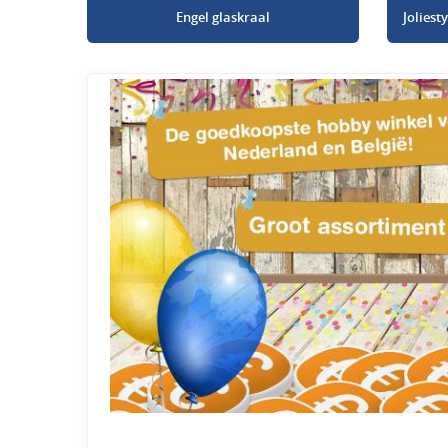
Engel glaskraal
Jolies