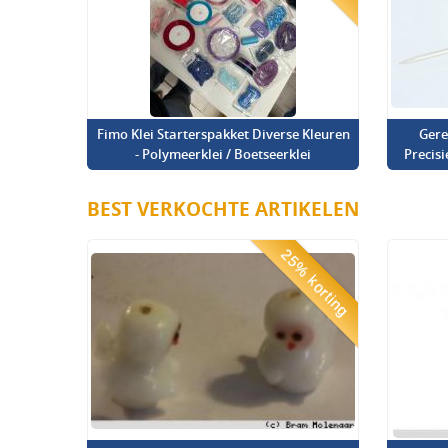
Fimo Klei Starterspakket Diverse Kleuren
Gere
- Polymeerklei / Boetseerklei
Precis
BEST VERKOCHTE ARTIKELEN
25% korting