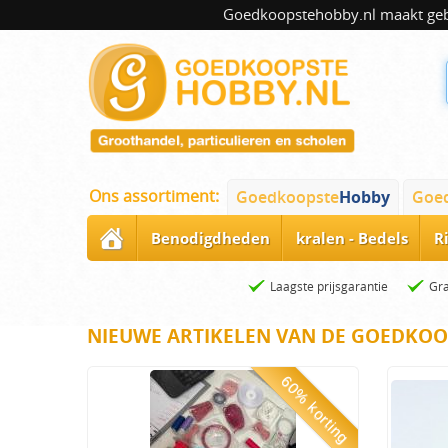
Goedkoopstehobby.nl maakt gebru
Ons assortiment:
Goedkoopste
Hobby
Goe
Benodigdheden
kralen - Bedels
R
Laagste prijsgarantie
Gra
NIEUWE ARTIKELEN VAN DE GOEDKOO
60% korting