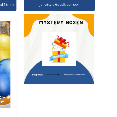
glad 18mm
JolieStyle Goudkleur xxxl