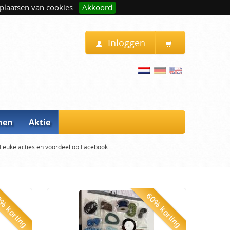
plaatsen van cookies.
Akkoord
Inloggen
nen
Aktie
Leuke acties en voordeel op Facebook
% korting
60% korting