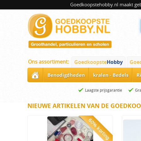
Goedkoopstehobby.nl maakt gebru
Ons assortiment:
Goedkoopste
Hobby
Goe
Benodigdheden
kralen - Bedels
R
Laagste prijsgarantie
Gra
NIEUWE ARTIKELEN VAN DE GOEDKOO
60% korting