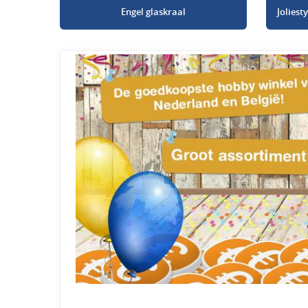
Engel glaskraal
Jolies