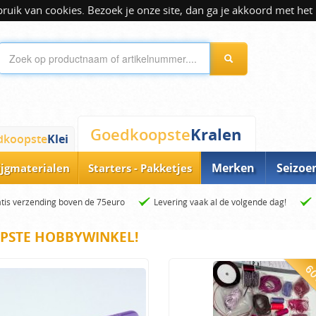
ik van cookies. Bezoek je onze site, dan ga je akkoord met het 
Kralen
Goedkoopste
dkoopste
Klei
Merken
Seizoe
ijgmaterialen
Starters - Pakketjes
tis verzending boven de 75euro
Levering vaak al de volgende dag!
PSTE HOBBYWINKEL!
60