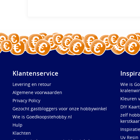
Klantenservice
Inspir
Levering en retour
Wie is G
kralenwin
Algemene voorwaarden
Kleuren 
Privacy Policy
DIY Kaar
Gezocht gastbloggers voor onze hobbywinkel
zelf hobb
Wie is Goedkoopstehobby.nl
kerstkaar
Hulp
Inspirati
Klachten
Uv Resin