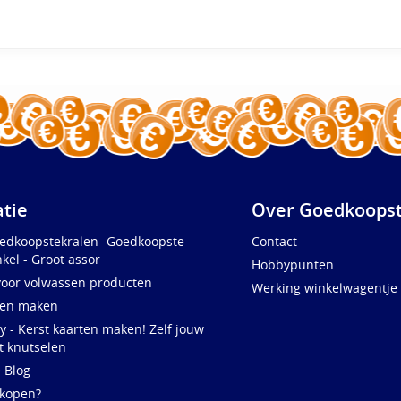
atie
Over Goedkoopst
oedkoopstekralen -Goedkoopste
Contact
kel - Groot assor
Hobbypunten
voor volwassen producten
Werking winkelwagentje
ten maken
y - Kerst kaarten maken! Zelf jouw
t knutselen
e Blog
 kopen?