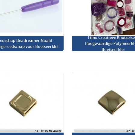
Fimo Creatieve Knutselset
edschap Beadreamer Naald -
Hoogwaardige Polymeerkl
iegereedschap voor Boetseerklei
Boetseerklei