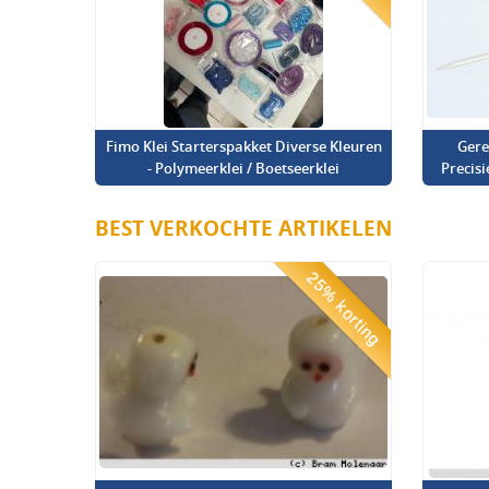
Fimo Klei Starterspakket Diverse Kleuren
Gere
- Polymeerklei / Boetseerklei
Precis
BEST VERKOCHTE ARTIKELEN
25% korting