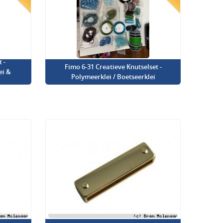
 -
Fimo 6-31 Creatieve Knutselset -
ei &
Polymeerklei / Boetseerklei