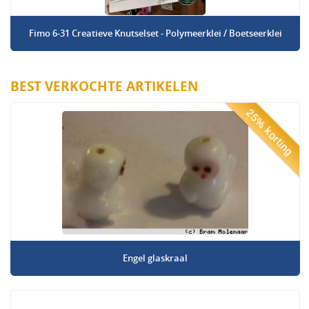
Fimo 6-31 Creatieve Knutselset - Polymeerklei / Boetseerklei
BEST VERKOCHTE ARTIKELEN
25% korting
Engel glaskraal