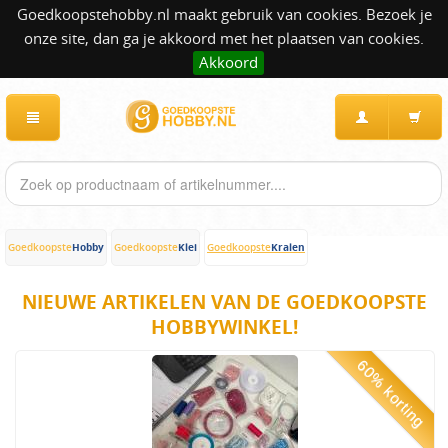
Goedkoopstehobby.nl maakt gebruik van cookies. Bezoek je
onze site, dan ga je akkoord met het plaatsen van cookies.
Akkoord
Hobby
Klei
Kralen
Goedkoopste
Goedkoopste
Goedkoopste
NIEUWE ARTIKELEN VAN DE GOEDKOOPSTE
HOBBYWINKEL!
60% korting