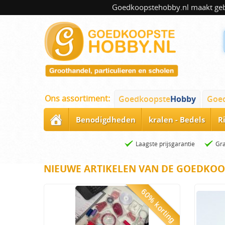
Goedkoopstehobby.nl maakt gebru
Ons assortiment:
Goedkoopste
Hobby
Goe
Benodigdheden
kralen - Bedels
R
Laagste prijsgarantie
Gra
NIEUWE ARTIKELEN VAN DE GOEDKOO
60% korting