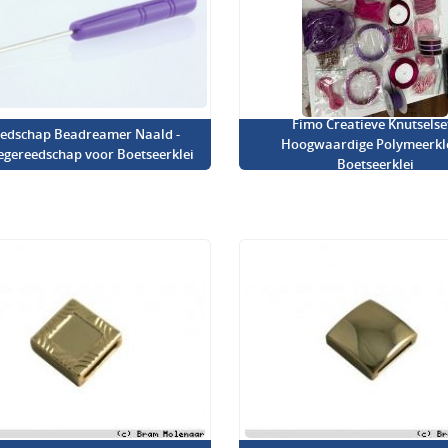
Fimo Creatieve Knutselset
edschap Beadreamer Naald -
Hoogwaardige Polymeerkl
iegereedschap voor Boetseerklei
Boetseerklei