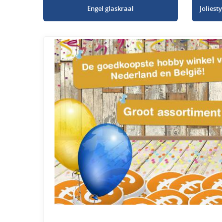
Engel glaskraal
Jolies