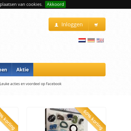
plaatsen van cookies.
Akkoord
Inloggen
nen
Aktie
Leuke acties en voordeel op Facebook
% korting
60% korting