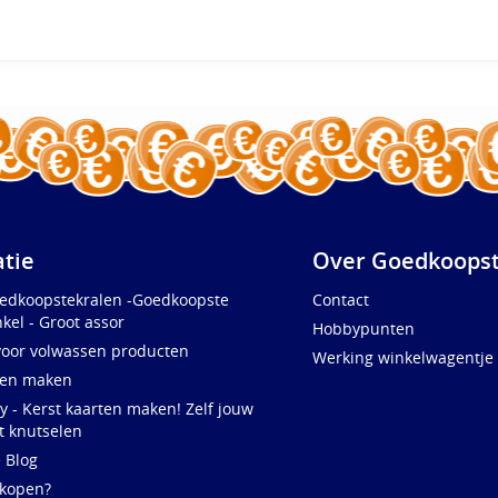
atie
Over Goedkoopst
oedkoopstekralen -Goedkoopste
Contact
kel - Groot assor
Hobbypunten
voor volwassen producten
Werking winkelwagentje
ten maken
y - Kerst kaarten maken! Zelf jouw
t knutselen
e Blog
 kopen?