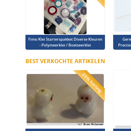
Fimo Klei Starterspakket Diverse Kleuren
Gere
- Polymeerklei / Boetseerklei
Precis
BEST VERKOCHTE ARTIKELEN
25% korting