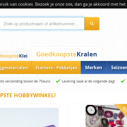
ik van cookies. Bezoek je onze site, dan ga je akkoord met het 
Kralen
Goedkoopste
dkoopste
Klei
Merken
Seizoe
ijgmaterialen
Starters - Pakketjes
tis verzending boven de 75euro
Levering vaak al de volgende dag!
PSTE HOBBYWINKEL!
60