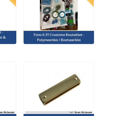
 -
Fimo 6-31 Creatieve Knutselset -
ei &
Polymeerklei / Boetseerklei