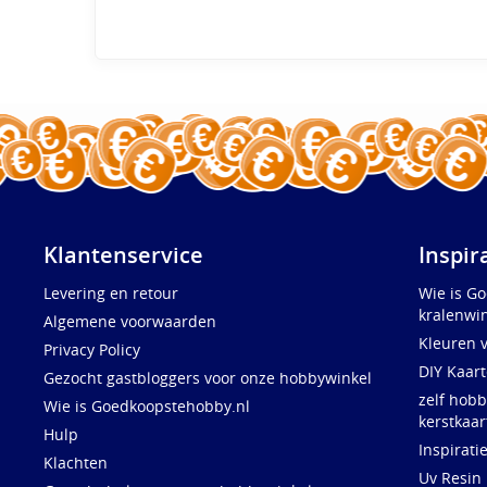
Klantenservice
Inspir
Levering en retour
Wie is G
kralenwin
Algemene voorwaarden
Kleuren 
Privacy Policy
DIY Kaar
Gezocht gastbloggers voor onze hobbywinkel
zelf hobb
Wie is Goedkoopstehobby.nl
kerstkaar
Hulp
Inspirati
Klachten
Uv Resin