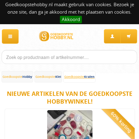
Goedkoopstehobby.nl maakt gebruik van cookies. Bezoek je
onze site, dan ga je akkoord met het plaatsen van cookies.
Akkoord
Hobby
Klei
Kralen
Goedkoopste
Goedkoopste
Goedkoopste
NIEUWE ARTIKELEN VAN DE GOEDKOOPSTE
HOBBYWINKEL!
60% korting