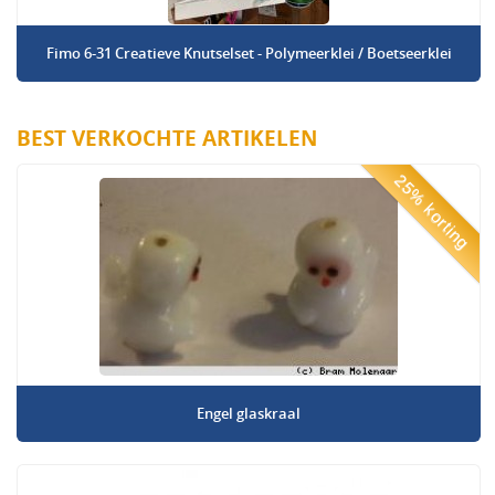
Fimo 6-31 Creatieve Knutselset - Polymeerklei / Boetseerklei
BEST VERKOCHTE ARTIKELEN
25% korting
Engel glaskraal