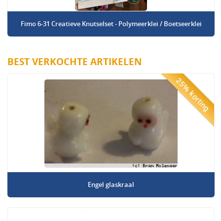
Fimo 6-31 Creatieve Knutselset - Polymeerklei / Boetseerklei
BEST VERKOCHTE ARTIKELEN
25% korting
Engel glaskraal