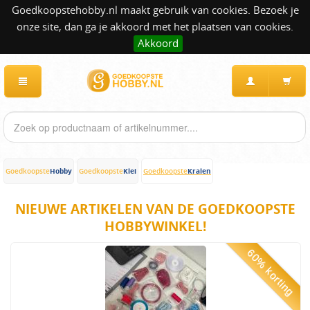
Goedkoopstehobby.nl maakt gebruik van cookies. Bezoek je
onze site, dan ga je akkoord met het plaatsen van cookies.
Akkoord
Hobby
Klei
Kralen
Goedkoopste
Goedkoopste
Goedkoopste
NIEUWE ARTIKELEN VAN DE GOEDKOOPSTE
HOBBYWINKEL!
60% korting