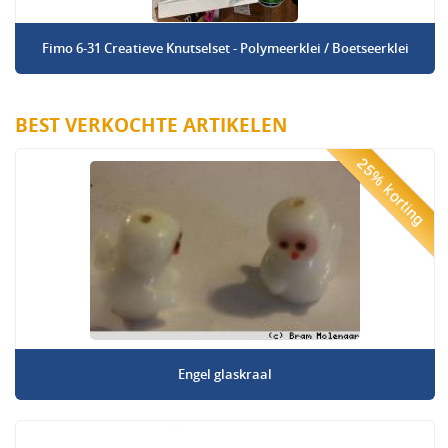
Fimo 6-31 Creatieve Knutselset - Polymeerklei / Boetseerklei
BEST VERKOCHTE ARTIKELEN
25% korting
Engel glaskraal