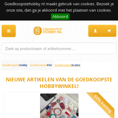
Goedkoopstehobby.nl maakt gebruik van cookies. Bezoek je
onze site, dan ga je akkoord met het plaatsen van cookies.
Akkoord
Hobby
Klei
Kralen
Goedkoopste
Goedkoopste
Goedkoopste
NIEUWE ARTIKELEN VAN DE GOEDKOOPSTE
HOBBYWINKEL!
60% korting