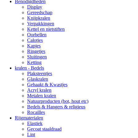
Benodigdheden
Display
Gereedschap
Knijpkralen
Verpakkingen
Kettel en nietstiften
Oorbellen
Calotjes
Kapjes
Ringetjes
Sluitingen
Ketting
kralen - Bedels
Plaksteentjes
Glaskralen
Gehaakt & Kwastjes
Acryl kralen
Metalen kralen
Natuurproducten (bot, hout etc)
Bedels & Hangers & religieus
Rocailles
Rijgmaterialen
Elastiek
Gecoat staaldraad
Lint