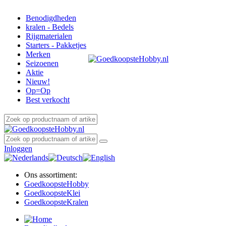
Benodigdheden
kralen - Bedels
Rijgmaterialen
Starters - Pakketjes
Merken
Seizoenen
Aktie
Nieuw!
Op=Op
Best verkocht
Inloggen
Ons assortiment:
Goedkoopste
Hobby
Goedkoopste
Klei
Goedkoopste
Kralen