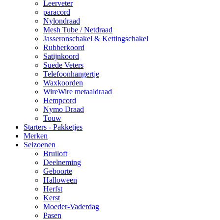
Leerveter
paracord
Nylondraad
Mesh Tube / Netdraad
Jasseronschakel & Kettingschakel
Rubberkoord
Satijnkoord
Suede Veters
Telefoonhangertje
Waxkoorden
WireWire metaaldraad
Hempcord
Nymo Draad
Touw
Starters - Pakketjes
Merken
Seizoenen
Bruiloft
Deelneming
Geboorte
Halloween
Herfst
Kerst
Moeder-Vaderdag
Pasen