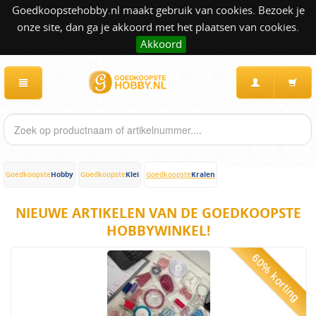
Goedkoopstehobby.nl maakt gebruik van cookies. Bezoek je
onze site, dan ga je akkoord met het plaatsen van cookies.
Akkoord
Hobby
Klei
Kralen
Goedkoopste
Goedkoopste
Goedkoopste
NIEUWE ARTIKELEN VAN DE GOEDKOOPSTE
HOBBYWINKEL!
60% korting