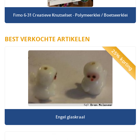
Fimo 6-31 Creatieve Knutselset - Polymeerklei / Boetseerklei
BEST VERKOCHTE ARTIKELEN
25% korting
Engel glaskraal