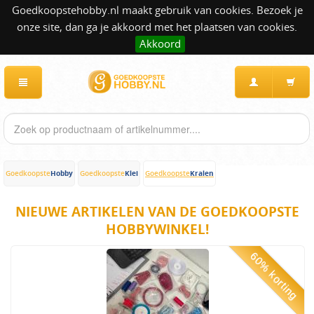
Goedkoopstehobby.nl maakt gebruik van cookies. Bezoek je
onze site, dan ga je akkoord met het plaatsen van cookies.
Akkoord
Hobby
Klei
Kralen
Goedkoopste
Goedkoopste
Goedkoopste
NIEUWE ARTIKELEN VAN DE GOEDKOOPSTE
HOBBYWINKEL!
60% korting