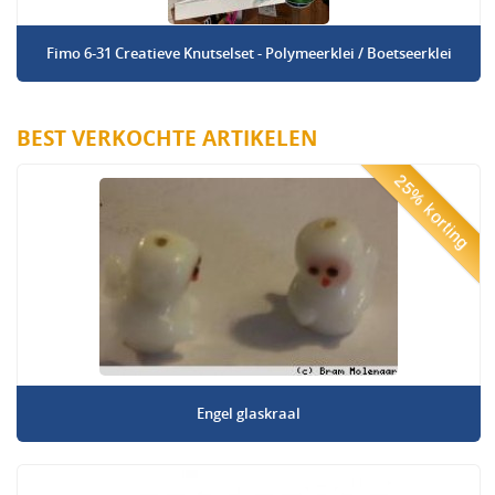
Fimo 6-31 Creatieve Knutselset - Polymeerklei / Boetseerklei
BEST VERKOCHTE ARTIKELEN
25% korting
Engel glaskraal