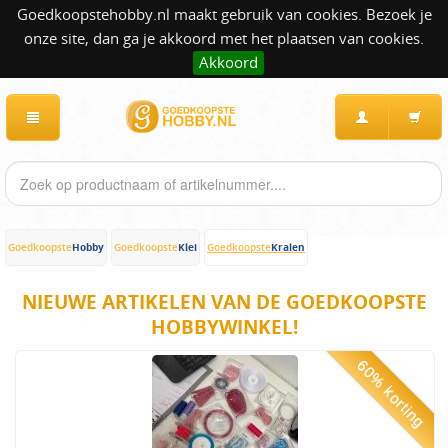
Goedkoopstehobby.nl maakt gebruik van cookies. Bezoek je
onze site, dan ga je akkoord met het plaatsen van cookies.
Akkoord
Hobby
Klei
Kralen
Goedkoopste
Goedkoopste
Goedkoopste
NIEUWE ARTIKELEN VAN DE GOEDKOOPSTE
HOBBYWINKEL!
60% korting