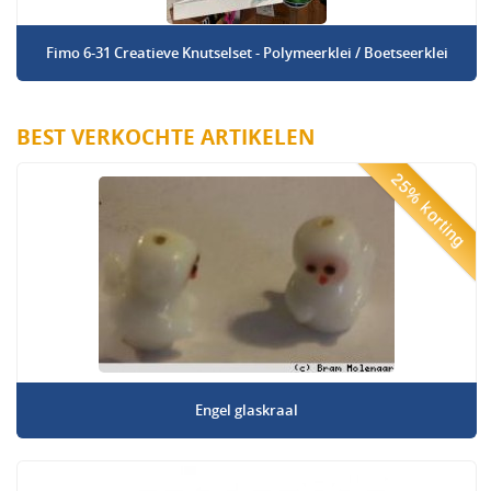
Fimo 6-31 Creatieve Knutselset - Polymeerklei / Boetseerklei
BEST VERKOCHTE ARTIKELEN
25% korting
Engel glaskraal