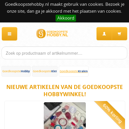
Goedkoopstehobby.nl maakt gebruik van cookies. Bezoek je
onze site, dan ga je akkoord met het plaatsen van cookies.
Akkoord
Hobby
Klei
Kralen
Goedkoopste
Goedkoopste
Goedkoopste
NIEUWE ARTIKELEN VAN DE GOEDKOOPSTE
HOBBYWINKEL!
60% korting