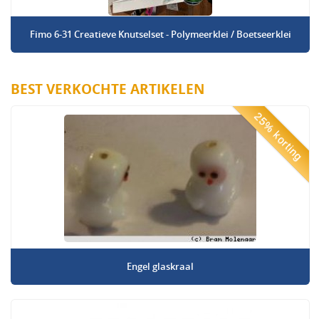
Fimo 6-31 Creatieve Knutselset - Polymeerklei / Boetseerklei
BEST VERKOCHTE ARTIKELEN
25% korting
Engel glaskraal