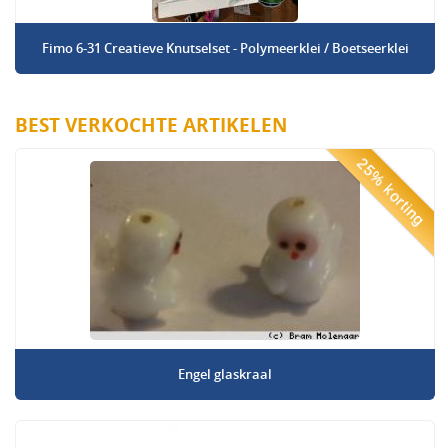
Fimo 6-31 Creatieve Knutselset - Polymeerklei / Boetseerklei
BEST VERKOCHTE ARTIKELEN
25% korting
Engel glaskraal