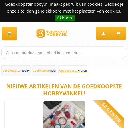
Goedkoopstehobby.nl maakt gebruik van cookies. Bezoek je
onze site, dan ga je akkoord met het plaatsen van cookies.
Akkoord
Hobby
Klei
Kralen
Goedkoopste
Goedkoopste
Goedkoopste
NIEUWE ARTIKELEN VAN DE GOEDKOOPSTE
HOBBYWINKEL!
60% korting