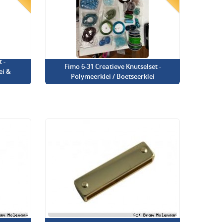
 -
Fimo 6-31 Creatieve Knutselset -
ei &
Polymeerklei / Boetseerklei