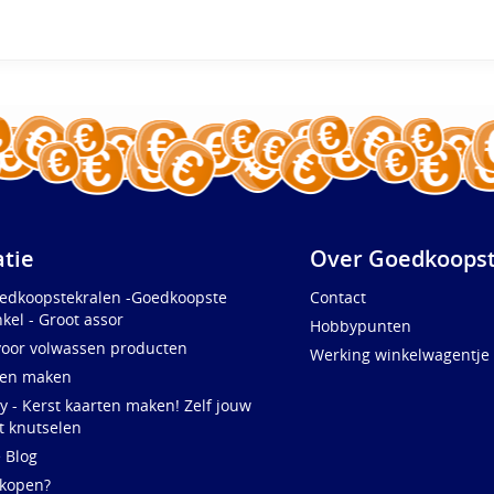
atie
Over Goedkoopst
oedkoopstekralen -Goedkoopste
Contact
kel - Groot assor
Hobbypunten
voor volwassen producten
Werking winkelwagentje
ten maken
y - Kerst kaarten maken! Zelf jouw
t knutselen
e Blog
 kopen?