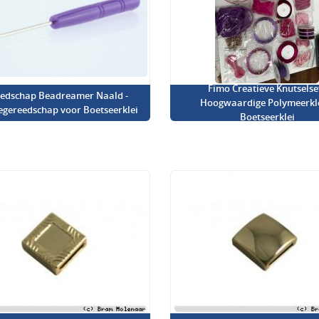
Fimo Creatieve Knutselset
edschap Beadreamer Naald -
Hoogwaardige Polymeerkl
iegereedschap voor Boetseerklei
Boetseerklei