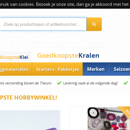
ik van cookies. Bezoek je onze site, dan ga je akkoord met het 
Kralen
Goedkoopste
dkoopste
Klei
Merken
Seizoe
ijgmaterialen
Starters - Pakketjes
tis verzending boven de 75euro
Levering vaak al de volgende dag!
PSTE HOBBYWINKEL!
60