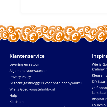
Klantenservice
Inspir
Levering en retour
Wie is G
kralenwin
Algemene voorwaarden
Kleuren 
Privacy Policy
DIY Kaar
Gezocht gastbloggers voor onze hobbywinkel
zelf hobb
Wie is Goedkoopstehobby.nl
kerstkaar
Hulp
Inspirati
Klachten
Uv Resin