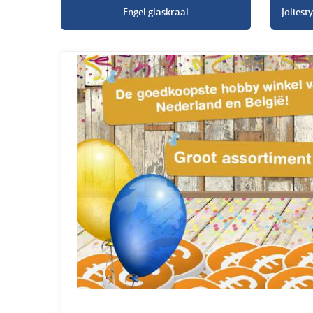
Engel glaskraal
Jolies