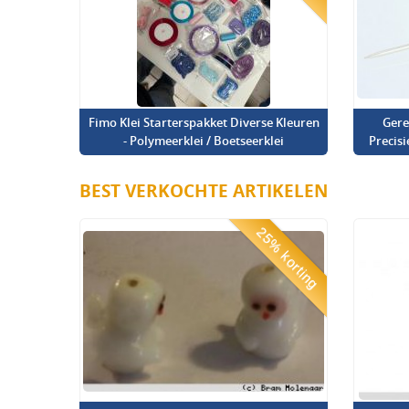
Fimo Klei Starterspakket Diverse Kleuren
Gere
- Polymeerklei / Boetseerklei
Precis
BEST VERKOCHTE ARTIKELEN
25% korting