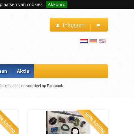
plaatsen van cookies.
Akkoord
Inloggen
nen
Aktie
Leuke acties en voordeel op Facebook
% korting
60% korting