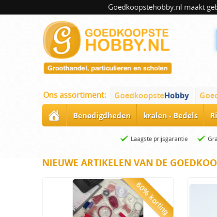
Goedkoopstehobby.nl maakt gebru
Ons assortiment:
Goedkoopste
Hobby
Goe
Benodigdheden
kralen - Bedels
R
Laagste prijsgarantie
Gra
NIEUWE ARTIKELEN VAN DE GOEDKOO
60% korting