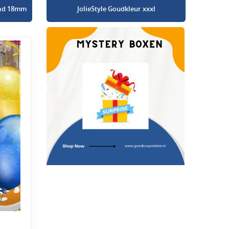
glad 18mm
JolieStyle Goudkleur xxxl