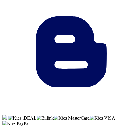
© 2005 - 2026 Bram en Elsbeth VOF
Aantal verkeerd opgegeven!
U heeft niet genoeg punten.
Er zijn nog
artikel(en) op voorraad!
Toegevoegd aan de winkelwagen.
lees meer
›
‹ sluiten
Filters worden geladen...
Producten worden geladen...
Goedkoopstehobby.nl maakt gebruik van cookies. Bezoek je onze
site, dan ga je akkoord met het plaatsen van cookies.
Akkoord
Geen
resultaten voor