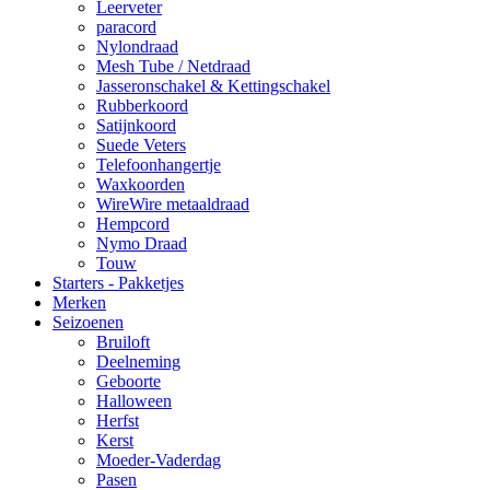
Leerveter
paracord
Nylondraad
Mesh Tube / Netdraad
Jasseronschakel & Kettingschakel
Rubberkoord
Satijnkoord
Suede Veters
Telefoonhangertje
Waxkoorden
WireWire metaaldraad
Hempcord
Nymo Draad
Touw
Starters - Pakketjes
Merken
Seizoenen
Bruiloft
Deelneming
Geboorte
Halloween
Herfst
Kerst
Moeder-Vaderdag
Pasen