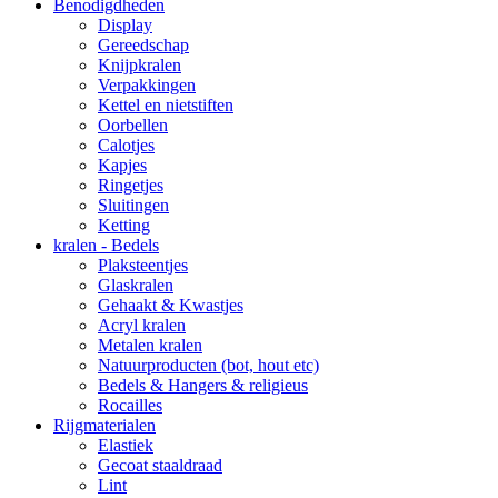
Benodigdheden
Display
Gereedschap
Knijpkralen
Verpakkingen
Kettel en nietstiften
Oorbellen
Calotjes
Kapjes
Ringetjes
Sluitingen
Ketting
kralen - Bedels
Plaksteentjes
Glaskralen
Gehaakt & Kwastjes
Acryl kralen
Metalen kralen
Natuurproducten (bot, hout etc)
Bedels & Hangers & religieus
Rocailles
Rijgmaterialen
Elastiek
Gecoat staaldraad
Lint