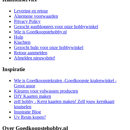
DIY Kaarten maken
zelf hobby - Kerst kaarten maken! Zelf jouw kerstkaart
knutselen
Inspiratie Blog
Uv Resin kopen?
Over Goedkoopstehobby.nl
Contact
Hobbypunten
Werking winkelwagentje
Volg ons