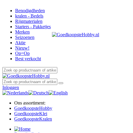
Benodigdheden
kralen - Bedels
Rijgmaterialen
Starters - Pakketjes
Merken
Seizoenen
Aktie
Nieuw!
Op=Op
Best verkocht
Inloggen
Ons assortiment:
Goedkoopste
Hobby
Goedkoopste
Klei
Goedkoopste
Kralen