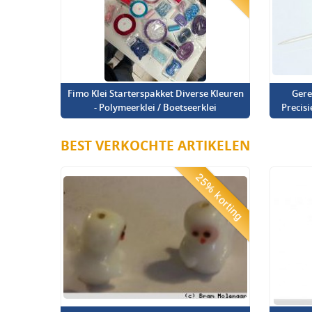
Fimo Klei Starterspakket Diverse Kleuren
Gere
- Polymeerklei / Boetseerklei
Precis
BEST VERKOCHTE ARTIKELEN
25% korting