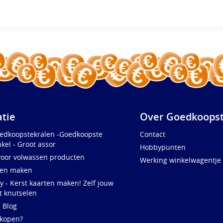
atie
Over Goedkoopst
oedkoopstekralen -Goedkoopste
Contact
kel - Groot assor
Hobbypunten
voor volwassen producten
Werking winkelwagentje
ten maken
y - Kerst kaarten maken! Zelf jouw
t knutselen
e Blog
 kopen?