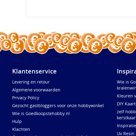
Klantenservice
Inspir
Levering en retour
Wie is G
kralenwin
Algemene voorwaarden
Kleuren 
Privacy Policy
DIY Kaar
Gezocht gastbloggers voor onze hobbywinkel
zelf hobb
Wie is Goedkoopstehobby.nl
kerstkaar
Hulp
Inspirati
Klachten
Uv Resin