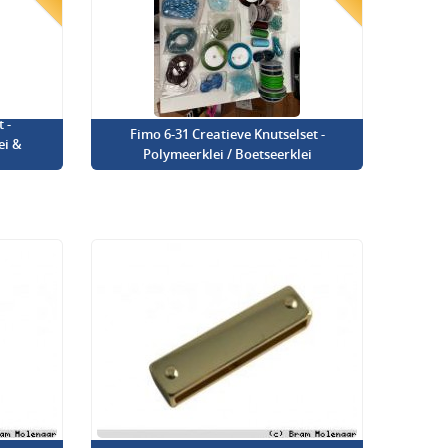
 -
Fimo 6-31 Creatieve Knutselset -
ei &
Polymeerklei / Boetseerklei