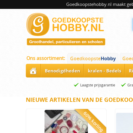
Goedkoopstehobby.nl maakt gebru
Ons assortiment:
Goedkoopste
Hobby
Goe
Benodigdheden
kralen - Bedels
R
Laagste prijsgarantie
Gra
NIEUWE ARTIKELEN VAN DE GOEDKOO
60% korting