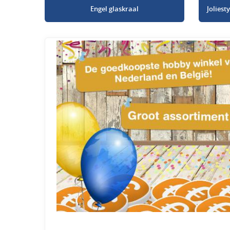
Engel glaskraal
Jolies