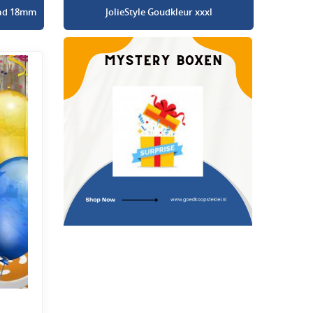
glad 18mm
JolieStyle Goudkleur xxxl