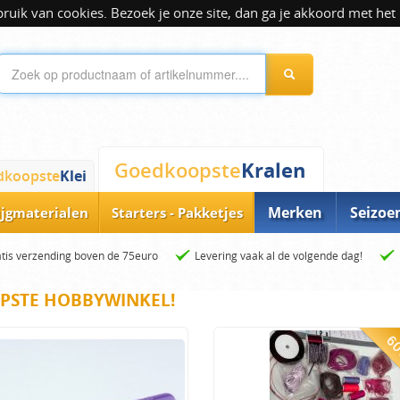
ik van cookies. Bezoek je onze site, dan ga je akkoord met het 
Kralen
Goedkoopste
dkoopste
Klei
Merken
Seizoe
ijgmaterialen
Starters - Pakketjes
tis verzending boven de 75euro
Levering vaak al de volgende dag!
PSTE HOBBYWINKEL!
60