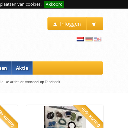
plaatsen van cookies.
Akkoord
Inloggen
nen
Aktie
Leuke acties en voordeel op Facebook
% korting
60% korting