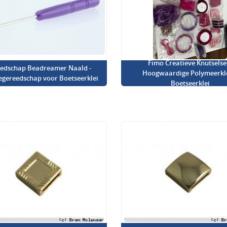
Fimo Creatieve Knutselset
edschap Beadreamer Naald -
Hoogwaardige Polymeerkl
iegereedschap voor Boetseerklei
Boetseerklei