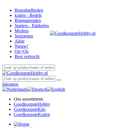
Benodigdheden
kralen - Bedels
Rijgmaterialen
Starters - Pakketjes
Merken
Seizoenen
Aktie
Nieuw!
Op=Op
Best verkocht
Inloggen
Ons assortiment:
Goedkoopste
Hobby
Goedkoopste
Klei
Goedkoopste
Kralen