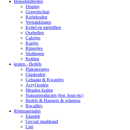
Benodigdheden
Display
Gereedschap
Knijpkralen
Verpakkingen
Kettel en nietstiften
Oorbellen
Calotjes
Kapjes
Ringetjes
Sluitingen
Ketting
kralen - Bedels
Plaksteentjes
Glaskralen
Gehaakt & Kwastjes
Acryl kralen
Metalen kralen
Natuurproducten (bot, hout etc)
Bedels & Hangers & religieus
Rocailles
Rijgmaterialen
Elastiek
Gecoat staaldraad
Lint