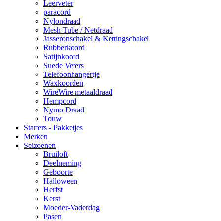
Leerveter
paracord
Nylondraad
Mesh Tube / Netdraad
Jasseronschakel & Kettingschakel
Rubberkoord
Satijnkoord
Suede Veters
Telefoonhangertje
Waxkoorden
WireWire metaaldraad
Hempcord
Nymo Draad
Touw
Starters - Pakketjes
Merken
Seizoenen
Bruiloft
Deelneming
Geboorte
Halloween
Herfst
Kerst
Moeder-Vaderdag
Pasen