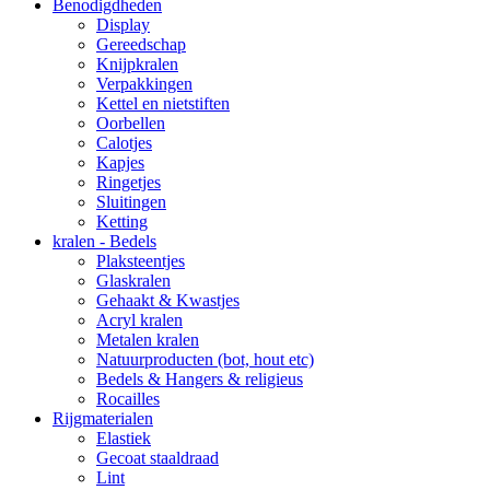
Benodigdheden
Display
Gereedschap
Knijpkralen
Verpakkingen
Kettel en nietstiften
Oorbellen
Calotjes
Kapjes
Ringetjes
Sluitingen
Ketting
kralen - Bedels
Plaksteentjes
Glaskralen
Gehaakt & Kwastjes
Acryl kralen
Metalen kralen
Natuurproducten (bot, hout etc)
Bedels & Hangers & religieus
Rocailles
Rijgmaterialen
Elastiek
Gecoat staaldraad
Lint