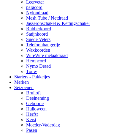
Leerveter
paracord
Nylondraad
Mesh Tube / Netdraad
Jasseronschakel & Kettingschakel
Rubberkoord
Satijnkoord
Suede Veters
Telefoonhangertje
Waxkoorden
WireWire metaaldraad
Hempcord
Nymo Draad
Touw
Starters - Pakketjes
Merken
Seizoenen
Bruiloft
Deelneming
Geboorte
Halloween
Herfst
Kerst
Moeder-Vaderdag
Pasen