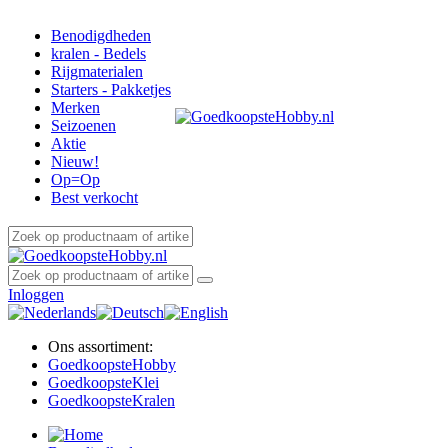
Benodigdheden
kralen - Bedels
Rijgmaterialen
Starters - Pakketjes
Merken
Seizoenen
Aktie
Nieuw!
Op=Op
Best verkocht
Inloggen
Ons assortiment:
Goedkoopste
Hobby
Goedkoopste
Klei
Goedkoopste
Kralen