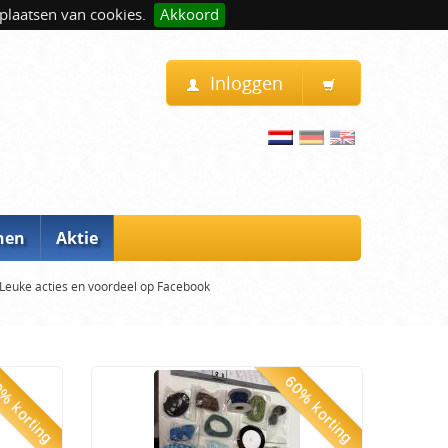
plaatsen van cookies.
Akkoord
Inloggen
nen
Aktie
Leuke acties en voordeel op Facebook
% korting
60% korting