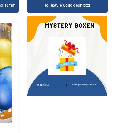
glad 18mm
JolieStyle Goudkleur xxxl