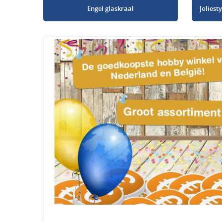
Engel glaskraal
Jolies