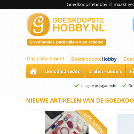
Goedkoopstehobby.nl maakt gebru
Ons assortiment:
Goedkoopste
Hobby
Goe
Benodigdheden
kralen - Bedels
R
Laagste prijsgarantie
Gra
NIEUWE ARTIKELEN VAN DE GOEDKOO
60% korting