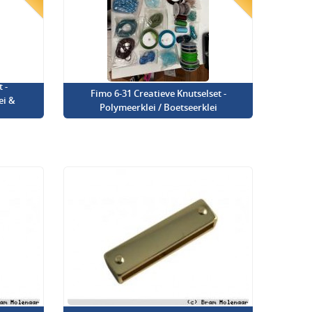
 -
Fimo 6-31 Creatieve Knutselset -
ei &
Polymeerklei / Boetseerklei