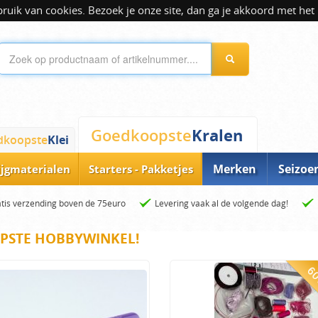
ik van cookies. Bezoek je onze site, dan ga je akkoord met het 
Kralen
Goedkoopste
dkoopste
Klei
Merken
Seizoe
ijgmaterialen
Starters - Pakketjes
tis verzending boven de 75euro
Levering vaak al de volgende dag!
PSTE HOBBYWINKEL!
60