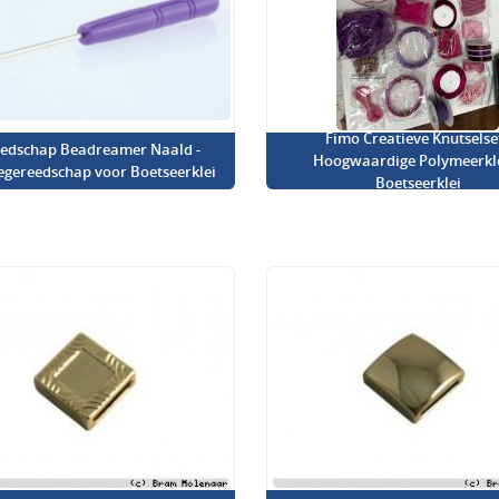
Fimo Creatieve Knutselset
edschap Beadreamer Naald -
Hoogwaardige Polymeerkl
iegereedschap voor Boetseerklei
Boetseerklei