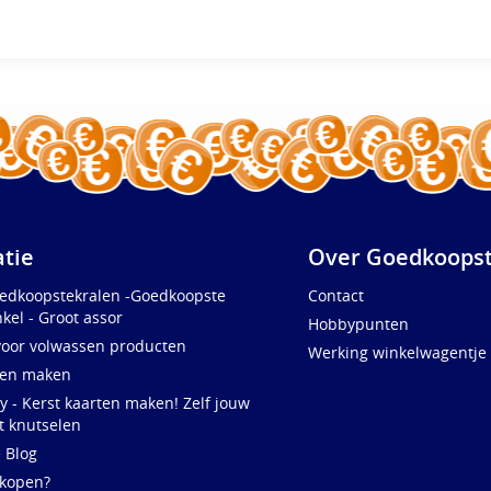
atie
Over Goedkoopst
oedkoopstekralen -Goedkoopste
Contact
kel - Groot assor
Hobbypunten
voor volwassen producten
Werking winkelwagentje
ten maken
y - Kerst kaarten maken! Zelf jouw
t knutselen
e Blog
 kopen?