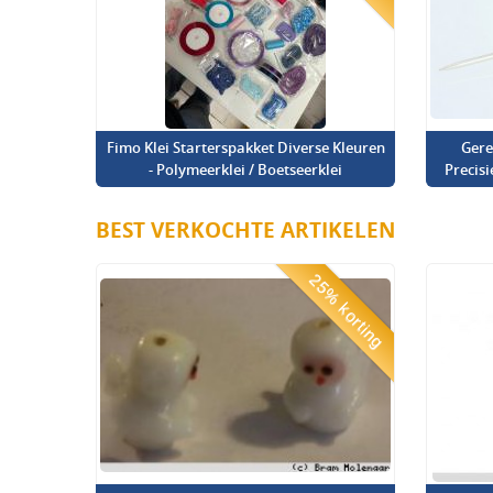
Fimo Klei Starterspakket Diverse Kleuren
Gere
- Polymeerklei / Boetseerklei
Precis
BEST VERKOCHTE ARTIKELEN
25% korting