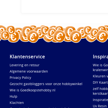
Klantenservice
Inspir
Levering en retour
Wie is G
kralenwin
Algemene voorwaarden
Kleuren 
Privacy Policy
DIY Kaar
Gezocht gastbloggers voor onze hobbywinkel
zelf hobb
Wie is Goedkoopstehobby.nl
kerstkaar
Hulp
Inspirati
Klachten
Uv Resin