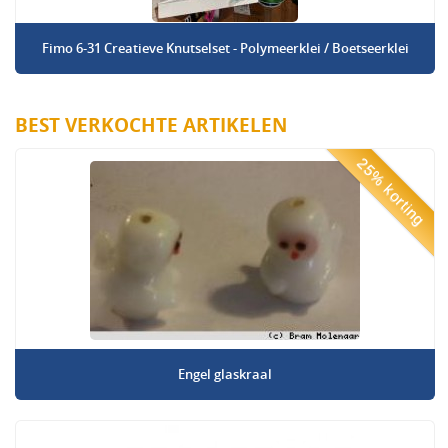
Fimo 6-31 Creatieve Knutselset - Polymeerklei / Boetseerklei
BEST VERKOCHTE ARTIKELEN
25% korting
Engel glaskraal