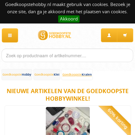
Goedkoopstehobby.nl maakt gebruik van cookies. Bezoek je
onze site, dan ga je akkoord met het plaatsen van cookies.
Akkoord
Hobby
Klei
Kralen
Goedkoopste
Goedkoopste
Goedkoopste
NIEUWE ARTIKELEN VAN DE GOEDKOOPSTE
HOBBYWINKEL!
60% korting