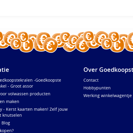
atie
Over Goedkoopst
oedkoopstekralen -Goedkoopste
Contact
kel - Groot assor
Hobbypunten
voor volwassen producten
Werking winkelwagentje
ten maken
y - Kerst kaarten maken! Zelf jouw
t knutselen
e Blog
 kopen?