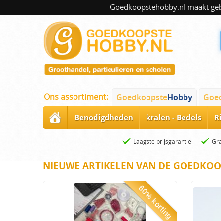
Goedkoopstehobby.nl maakt gebru
Ons assortiment:
Goedkoopste
Hobby
Goe
Benodigdheden
kralen - Bedels
R
Laagste prijsgarantie
Gra
NIEUWE ARTIKELEN VAN DE GOEDKOO
60% korting