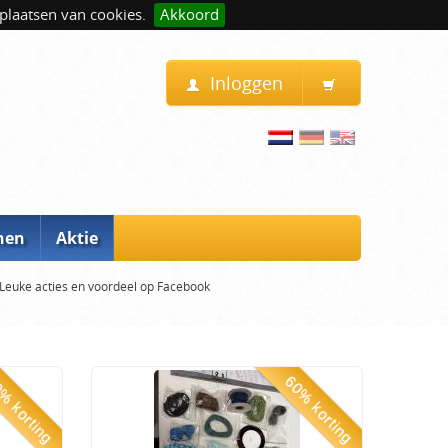
plaatsen van cookies.
Akkoord
Inloggen
nen
Aktie
Leuke acties en voordeel op Facebook
% korting
60% korting