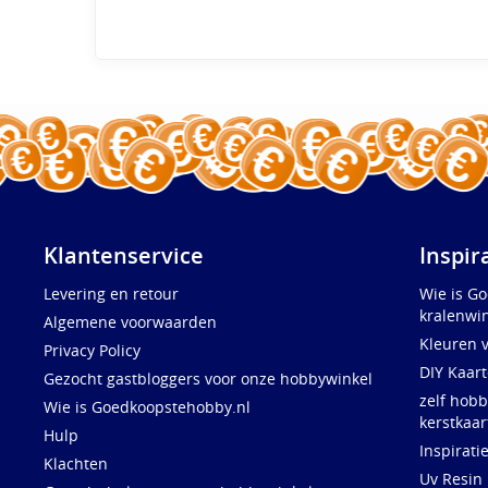
Klantenservice
Inspir
Levering en retour
Wie is G
kralenwin
Algemene voorwaarden
Kleuren 
Privacy Policy
DIY Kaar
Gezocht gastbloggers voor onze hobbywinkel
zelf hobb
Wie is Goedkoopstehobby.nl
kerstkaar
Hulp
Inspirati
Klachten
Uv Resin