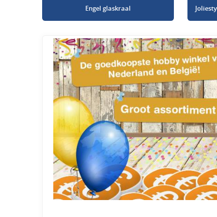
Engel glaskraal
Jolies