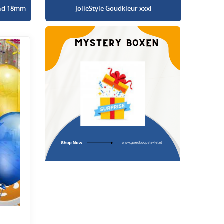
glad 18mm
JolieStyle Goudkleur xxxl