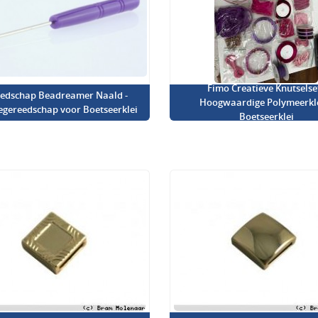
Fimo Creatieve Knutselset
edschap Beadreamer Naald -
Hoogwaardige Polymeerkl
iegereedschap voor Boetseerklei
Boetseerklei