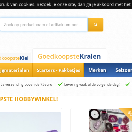
ik van cookies. Bezoek je onze site, dan ga je akkoord met het 
Kralen
Goedkoopste
dkoopste
Klei
Merken
Seizoe
ijgmaterialen
Starters - Pakketjes
tis verzending boven de 75euro
Levering vaak al de volgende dag!
PSTE HOBBYWINKEL!
60