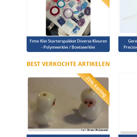
Fimo Klei Starterspakket Diverse Kleuren
Gere
- Polymeerklei / Boetseerklei
Precis
BEST VERKOCHTE ARTIKELEN
25% korting