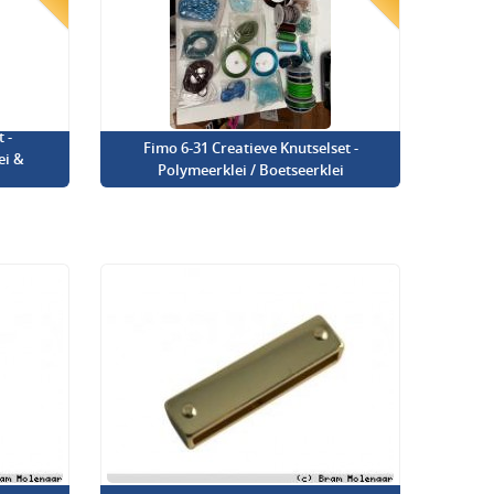
 -
Fimo 6-31 Creatieve Knutselset -
ei &
Polymeerklei / Boetseerklei