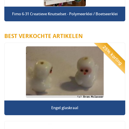
Fimo 6-31 Creatieve Knutselset - Polymeerklei / Boetseerklei
BEST VERKOCHTE ARTIKELEN
25% korting
Engel glaskraal