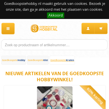
Goedkoopstehobby.nl maakt gebruik van cookies. Bezoek je
onze site, dan ga je akkoord met het plaatsen van cookies.
Akkoord
Hobby
Klei
Kralen
Goedkoopste
Goedkoopste
Goedkoopste
NIEUWE ARTIKELEN VAN DE GOEDKOOPSTE
HOBBYWINKEL!
60% korting