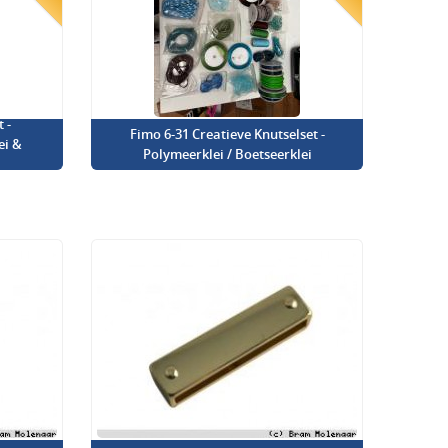
 -
Fimo 6-31 Creatieve Knutselset -
ei &
Polymeerklei / Boetseerklei