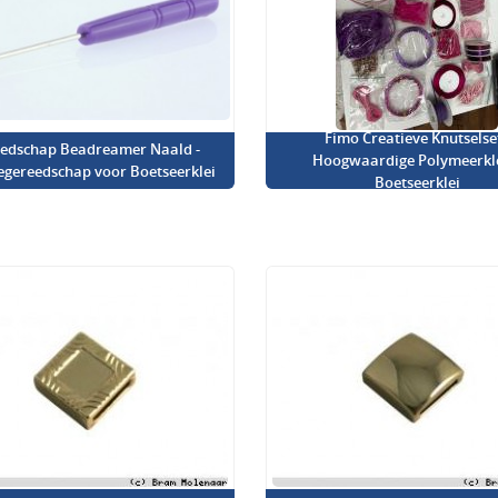
Fimo Creatieve Knutselset
edschap Beadreamer Naald -
Hoogwaardige Polymeerkl
iegereedschap voor Boetseerklei
Boetseerklei