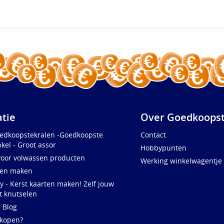
atie
Over Goedkoopst
oedkoopstekralen -Goedkoopste
Contact
kel - Groot assor
Hobbypunten
voor volwassen producten
Werking winkelwagentje
ten maken
y - Kerst kaarten maken! Zelf jouw
t knutselen
e Blog
 kopen?