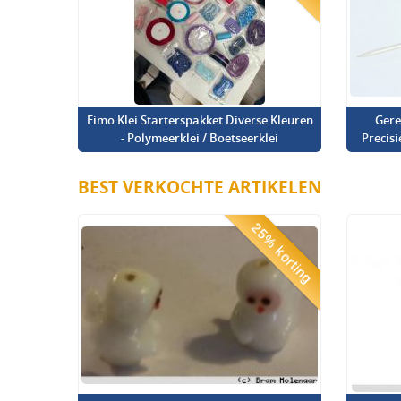
Fimo Klei Starterspakket Diverse Kleuren
Gere
- Polymeerklei / Boetseerklei
Precis
BEST VERKOCHTE ARTIKELEN
25% korting