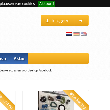
plaatsen van cookies.
Akkoord
Inloggen
nen
Aktie
Leuke acties en voordeel op Facebook
% korting
60% korting