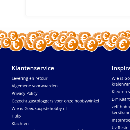
Klantenservice
Inspir
Levering en retour
Wie is G
kralenwin
Algemene voorwaarden
Kleuren 
Privacy Policy
DIY Kaar
Gezocht gastbloggers voor onze hobbywinkel
zelf hobb
Wie is Goedkoopstehobby.nl
kerstkaar
Hulp
Inspirati
Klachten
Uv Resin