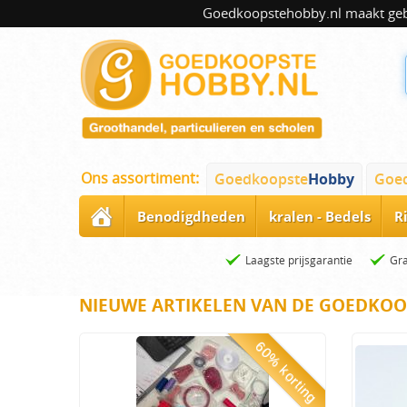
Goedkoopstehobby.nl maakt gebru
Ons assortiment:
Goedkoopste
Hobby
Goe
Benodigdheden
kralen - Bedels
R
Laagste prijsgarantie
Gra
NIEUWE ARTIKELEN VAN DE GOEDKOO
60% korting