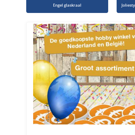
Engel glaskraal
Jolies