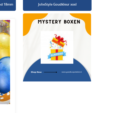
glad 18mm
JolieStyle Goudkleur xxxl