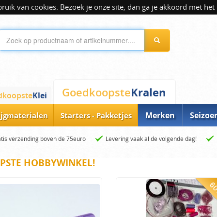
ik van cookies. Bezoek je onze site, dan ga je akkoord met het 
Kralen
Goedkoopste
dkoopste
Klei
Merken
Seizoe
ijgmaterialen
Starters - Pakketjes
tis verzending boven de 75euro
Levering vaak al de volgende dag!
PSTE HOBBYWINKEL!
60