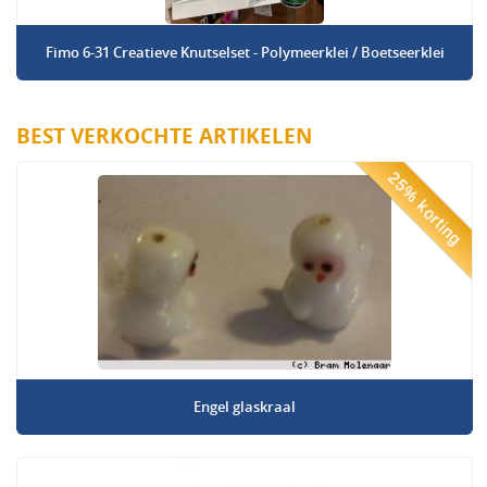
Fimo 6-31 Creatieve Knutselset - Polymeerklei / Boetseerklei
BEST VERKOCHTE ARTIKELEN
25% korting
Engel glaskraal