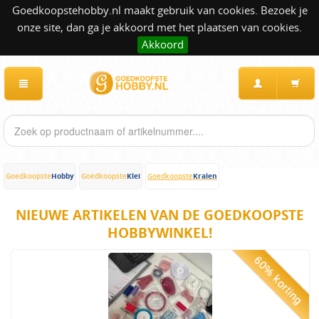
Goedkoopstehobby.nl maakt gebruik van cookies. Bezoek je
onze site, dan ga je akkoord met het plaatsen van cookies.
Akkoord
Hobby
Klei
Kralen
Goedkoopste
Goedkoopste
Goedkoopste
NIEUWE ARTIKELEN VAN DE GOEDKOOPSTE
HOBBYWINKEL!
60% korting