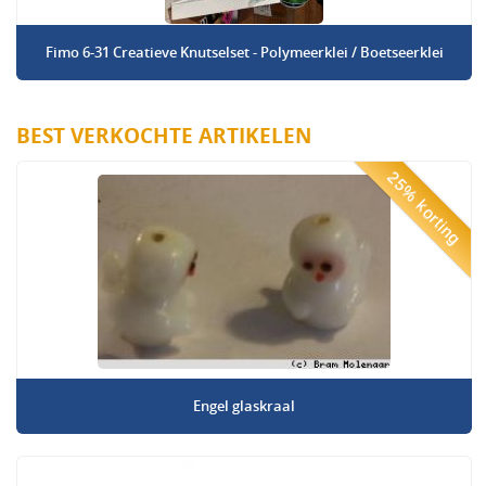
Fimo 6-31 Creatieve Knutselset - Polymeerklei / Boetseerklei
BEST VERKOCHTE ARTIKELEN
25% korting
Engel glaskraal