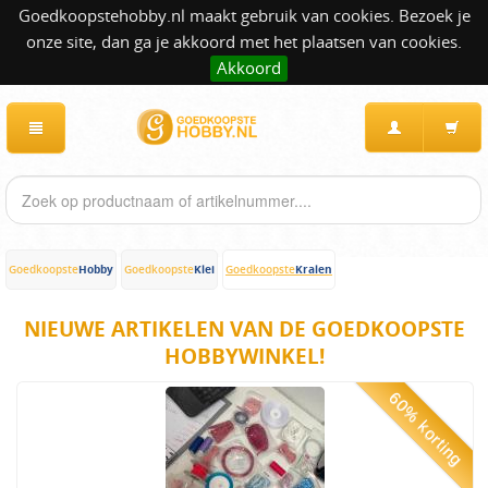
Goedkoopstehobby.nl maakt gebruik van cookies. Bezoek je
onze site, dan ga je akkoord met het plaatsen van cookies.
Akkoord
Hobby
Klei
Kralen
Goedkoopste
Goedkoopste
Goedkoopste
NIEUWE ARTIKELEN VAN DE GOEDKOOPSTE
HOBBYWINKEL!
60% korting