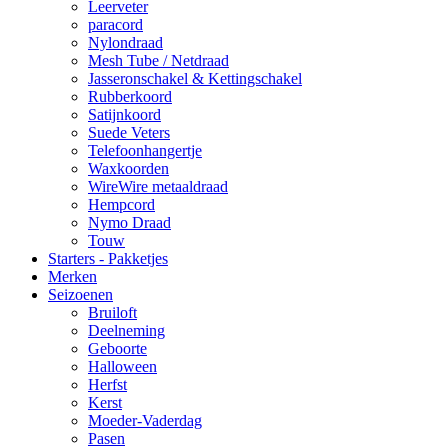
Leerveter
paracord
Nylondraad
Mesh Tube / Netdraad
Jasseronschakel & Kettingschakel
Rubberkoord
Satijnkoord
Suede Veters
Telefoonhangertje
Waxkoorden
WireWire metaaldraad
Hempcord
Nymo Draad
Touw
Starters - Pakketjes
Merken
Seizoenen
Bruiloft
Deelneming
Geboorte
Halloween
Herfst
Kerst
Moeder-Vaderdag
Pasen