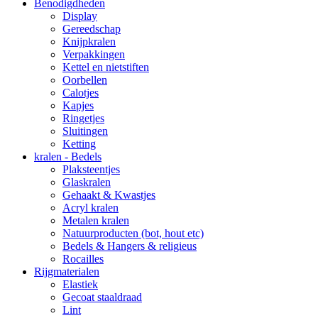
Benodigdheden
Display
Gereedschap
Knijpkralen
Verpakkingen
Kettel en nietstiften
Oorbellen
Calotjes
Kapjes
Ringetjes
Sluitingen
Ketting
kralen - Bedels
Plaksteentjes
Glaskralen
Gehaakt & Kwastjes
Acryl kralen
Metalen kralen
Natuurproducten (bot, hout etc)
Bedels & Hangers & religieus
Rocailles
Rijgmaterialen
Elastiek
Gecoat staaldraad
Lint