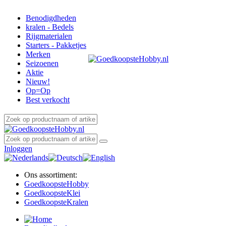
Benodigdheden
kralen - Bedels
Rijgmaterialen
Starters - Pakketjes
Merken
Seizoenen
Aktie
Nieuw!
Op=Op
Best verkocht
Inloggen
Ons assortiment:
Goedkoopste
Hobby
Goedkoopste
Klei
Goedkoopste
Kralen