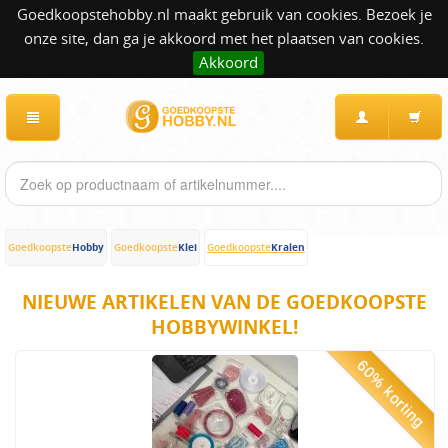
Goedkoopstehobby.nl maakt gebruik van cookies. Bezoek je
onze site, dan ga je akkoord met het plaatsen van cookies.
Akkoord
Hobby
Klei
Kralen
Goedkoopste
Goedkoopste
Goedkoopste
NIEUWE ARTIKELEN VAN DE GOEDKOOPSTE
HOBBYWINKEL!
60% korting