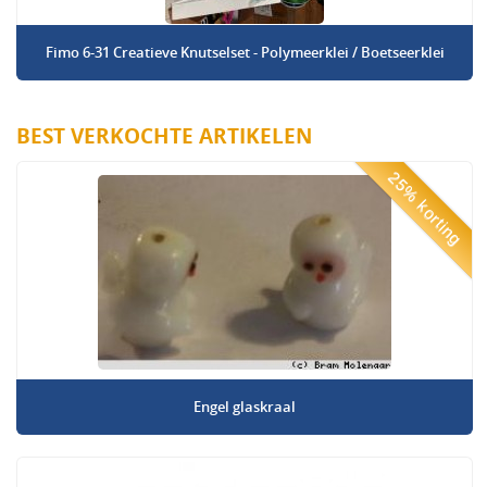
Fimo 6-31 Creatieve Knutselset - Polymeerklei / Boetseerklei
BEST VERKOCHTE ARTIKELEN
25% korting
Engel glaskraal