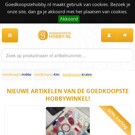
Goedkoopstehobby.nl maakt gebruik van cookies. Bezoek je
onze site, dan ga je akkoord met het plaatsen van cookies.
Akkoord
Hobby
Klei
Kralen
Goedkoopste
Goedkoopste
Goedkoopste
NIEUWE ARTIKELEN VAN DE GOEDKOOPSTE
HOBBYWINKEL!
60% korting