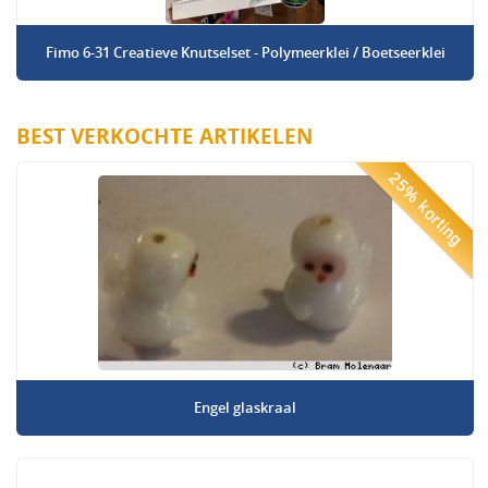
Fimo 6-31 Creatieve Knutselset - Polymeerklei / Boetseerklei
BEST VERKOCHTE ARTIKELEN
25% korting
Engel glaskraal