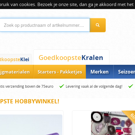
ik van cookies. Bezoek je onze site, dan ga je akkoord met het 
Kralen
Goedkoopste
dkoopste
Klei
Merken
Seizoe
ijgmaterialen
Starters - Pakketjes
tis verzending boven de 75euro
Levering vaak al de volgende dag!
PSTE HOBBYWINKEL!
60