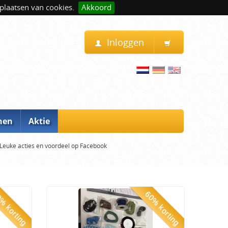
plaatsen van cookies.
Akkoord
Inloggen
nen
Aktie
Leuke acties en voordeel op Facebook
% korting
60% korting