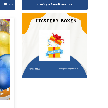
glad 18mm
JolieStyle Goudkleur xxxl