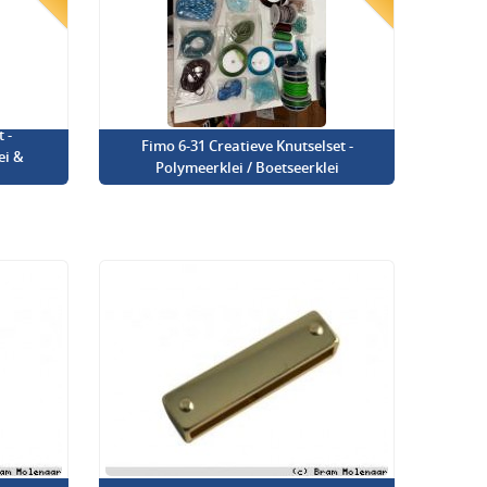
 -
Fimo 6-31 Creatieve Knutselset -
ei &
Polymeerklei / Boetseerklei