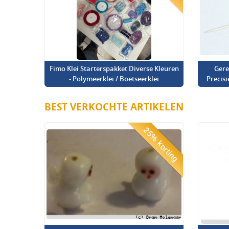
Fimo Klei Starterspakket Diverse Kleuren
Gere
- Polymeerklei / Boetseerklei
Precis
BEST VERKOCHTE ARTIKELEN
25% korting