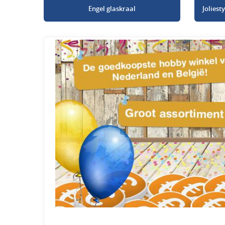
Engel glaskraal
Jolies