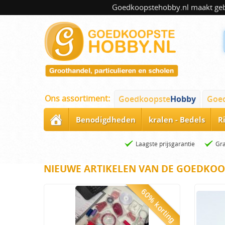
Goedkoopstehobby.nl maakt gebru
Ons assortiment:
Goedkoopste
Hobby
Goe
Benodigdheden
kralen - Bedels
R
Laagste prijsgarantie
Gra
NIEUWE ARTIKELEN VAN DE GOEDKOO
60% korting