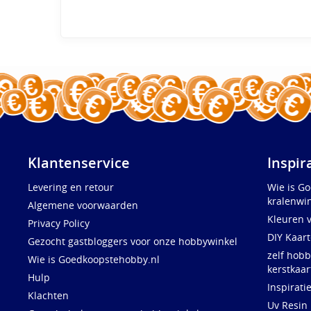
Klantenservice
Inspir
Levering en retour
Wie is G
kralenwin
Algemene voorwaarden
Kleuren 
Privacy Policy
DIY Kaar
Gezocht gastbloggers voor onze hobbywinkel
zelf hobb
Wie is Goedkoopstehobby.nl
kerstkaar
Hulp
Inspirati
Klachten
Uv Resin