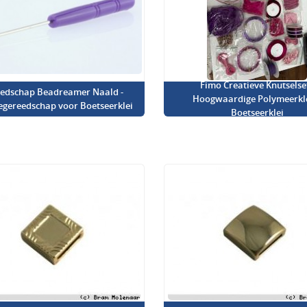
Fimo Creatieve Knutselset
edschap Beadreamer Naald -
Hoogwaardige Polymeerkl
iegereedschap voor Boetseerklei
Boetseerklei