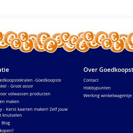
atie
Over Goedkoopst
oedkoopstekralen -Goedkoopste
Contact
kel - Groot assor
Hobbypunten
voor volwassen producten
Werking winkelwagentje
ten maken
y - Kerst kaarten maken! Zelf jouw
t knutselen
e Blog
 kopen?